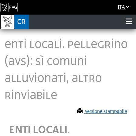
ITA
ENTI LOCALI. PELLEGRINO
(AVS): Sì COMUNI
ALLUVIONATI, ALTRO
RINVIABILE
versione stampabile
ENTI LOCALI.