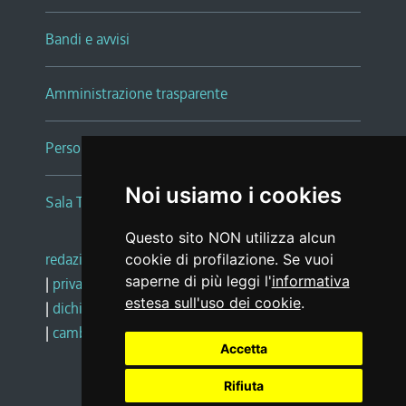
Bandi e avvisi
Amministrazione trasparente
Persone e Uffici
Noi usiamo i cookies
Sala Tiziano Tessitori
Questo sito NON utilizza alcun
redazione web
|
note legali
|
glossario
cookie di profilazione. Se vuoi
saperne di più leggi l'
informativa
|
privacy
|
social media policy
estesa sull'uso dei cookie
.
|
dichiarazione di accessibilità
|
feedback
|
cambio preferenze cookie
Accetta
Rifiuta
Realizzato da