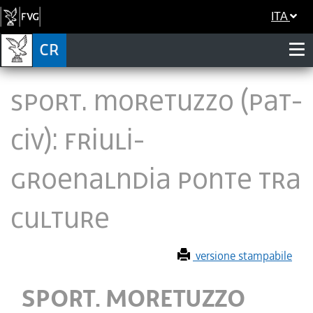
ITA
SPORT. MORETUZZO (PAT-
CIV): FRIULI-
GROENALNDIA PONTE TRA
CULTURE
versione stampabile
SPORT. MORETUZZO