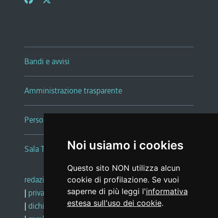
Bandi e avvisi
Amministrazione trasparente
Persone e Uffici
Noi usiamo i cookies
Sala Tiziano Tessitori
Questo sito NON utilizza alcun
redazione web
|
note legali
|
glossario
cookie di profilazione. Se vuoi
saperne di più leggi l'
informativa
|
privacy
|
social media policy
estesa sull'uso dei cookie
.
|
dichiarazione di accessibilità
|
feedback