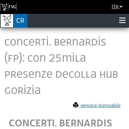
ITA
CONCERTI. BERNARDIS
(FP): CON 25MILA
PRESENZE DECOLLA HUB
GORIZIA
versione stampabile
CONCERTI. BERNARDIS