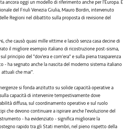
nta ancora oggi un modello di riferimento anche per l'Europa. È
onale del Friuli Venezia Giulia, Mauro Bordin, intervenuto
elle Regioni nel dibattito sulla proposta di revisione del
6, che causò quasi mille vittime e lasciò senza casa decine di
erato il migliore esempio italiano di ricostruzione post-sisma,
 sul principio del "dov'era e com'era" e sulla piena trasparenza
eato - ha segnato anche la nascita del moderno sistema italiano
 attuali che mai".
emergenze si fonda anzitutto su solide capacità operative a
 sulla capacità di intervenire tempestivamente dove
bilità diffusa, sul coordinamento operativo e sul ruolo
incipi che devono continuare a ispirare anche l'evoluzione del
trumento - ha evidenziato - significa migliorare la
sostegno rapido tra gli Stati membri, nel pieno rispetto della