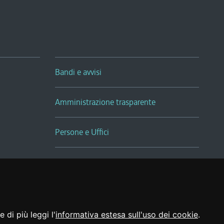
Bandi e avvisi
Amministrazione trasparente
Persone e Uffici
Sala Tiziano Tessitori
Realizzato da
 di più leggi l'
informativa estesa sull'uso dei cookie
.