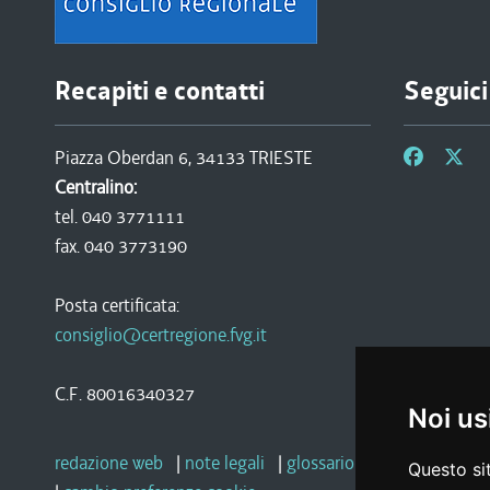
Recapiti e contatti
Seguici
Piazza Oberdan 6, 34133 TRIESTE
Centralino:
tel. 040 3771111
fax. 040 3773190
Posta certificata:
consiglio@certregione.fvg.it
C.F. 80016340327
Noi us
redazione web
|
note legali
|
glossario
|
privacy
|
socia
Questo sit