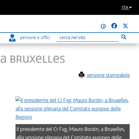
ITA
@
persone e uffici
Esegui r
Ricerca
 A BRUXELLES
versione stampabile
Il presidemte del Cr Fvg, Mauro Bordin, a Bruxelles,
alla sessione plenaria del Comitato europeo delle