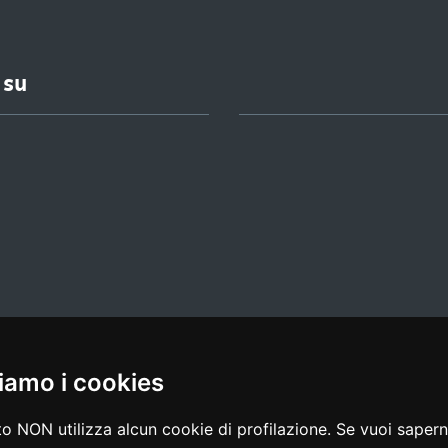
 su
iamo i cookies
l media policy
|
dichiarazione di accessibilità
|
feedback
o NON utilizza alcun cookie di profilazione. Se vuoi saperne