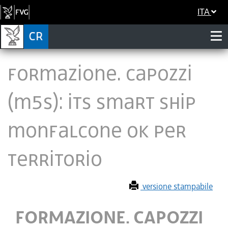
ITA
FORMAZIONE. CAPOZZI
(M5S): ITS SMART SHIP
MONFALCONE OK PER
TERRITORIO
versione stampabile
FORMAZIONE. CAPOZZI