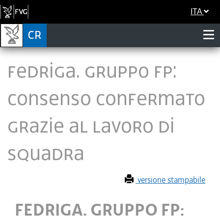
ITA
FEDRIGA. GRUPPO FP:
CONSENSO CONFERMATO
GRAZIE AL LAVORO DI
SQUADRA
versione stampabile
FEDRIGA. GRUPPO FP: