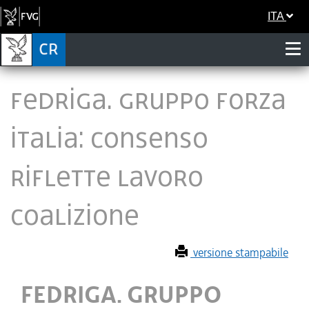
ITA
FEDRIGA. GRUPPO FORZA
ITALIA: CONSENSO
RIFLETTE LAVORO
COALIZIONE
versione stampabile
FEDRIGA. GRUPPO