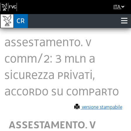
ITA
ASSESTAMENTO. V
COMM/2: 3 MLN A
SICUREZZA PRIVATI,
ACCORDO SU COMPARTO
versione stampabile
ASSESTAMENTO. V