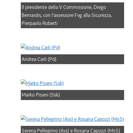
Il presidente della V Commissione, Diego
Bernardis, con l'assessore Fvg alla Sicurezza,
Pierpaolo Roberti
Andrea Carli (Pd)
Marko Pisani (Ssk)
Serena Pellegrino (Avs) e Rosaria Capozzi (M5S)