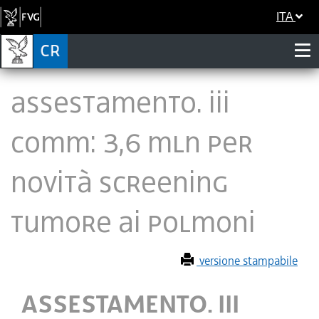
ITA
ASSESTAMENTO. III
COMM: 3,6 MLN PER
NOVITÀ SCREENING
TUMORE AI POLMONI
versione stampabile
ASSESTAMENTO. III