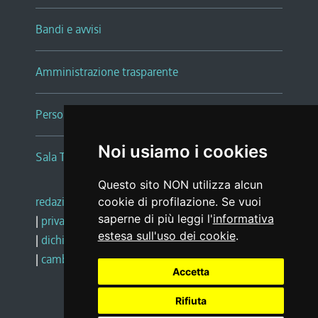
Bandi e avvisi
Amministrazione trasparente
Persone e Uffici
Noi usiamo i cookies
Sala Tiziano Tessitori
Questo sito NON utilizza alcun
redazione web
|
note legali
|
glossario
cookie di profilazione. Se vuoi
saperne di più leggi l'
informativa
|
privacy
|
social media policy
estesa sull'uso dei cookie
.
|
dichiarazione di accessibilità
|
feedback
|
cambio preferenze cookie
Accetta
Rifiuta
Realizzato da