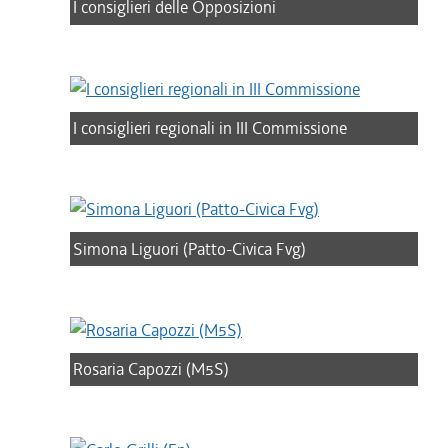
I consiglieri delle Opposizioni
I consiglieri regionali in III Commissione
Simona Liguori (Patto-Civica Fvg)
Rosaria Capozzi (M5S)