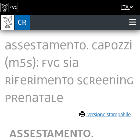
ITA
ASSESTAMENTO. CAPOZZI
(M5S): FVG SIA
RIFERIMENTO SCREENING
PRENATALE
versione stampabile
ASSESTAMENTO.