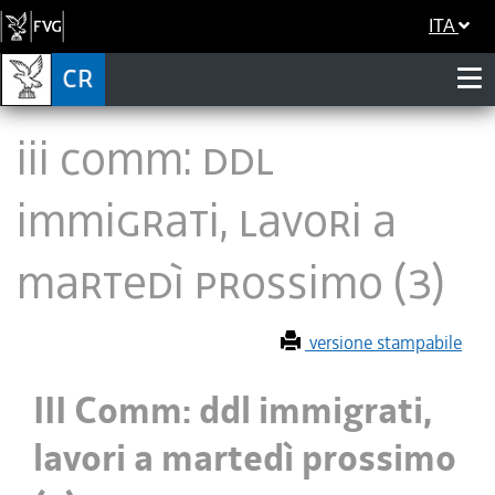
ITA
III Comm: ddl
immigrati, lavori a
martedì prossimo (3)
versione stampabile
III Comm: ddl immigrati,
lavori a martedì prossimo