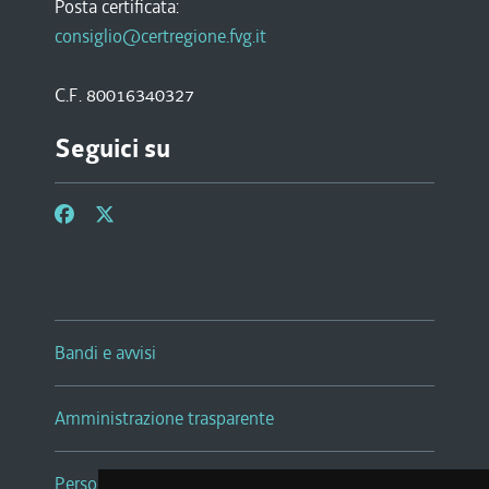
Posta certificata:
consiglio@certregione.fvg.it
C.F. 80016340327
Seguici su
Bandi e avvisi
Amministrazione trasparente
Persone e Uffici