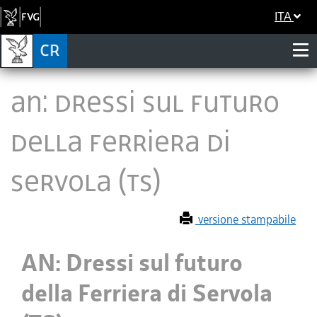
ITA
AN: Dressi sul futuro
della Ferriera di
Servola (TS)
versione stampabile
AN: Dressi sul futuro
della Ferriera di Servola