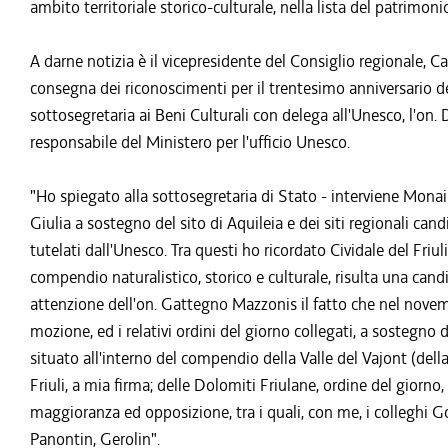
ambito territoriale storico-culturale, nella lista del patrimo
A darne notizia è il vicepresidente del Consiglio regionale, 
consegna dei riconoscimenti per il trentesimo anniversario de
sottosegretaria ai Beni Culturali con delega all'Unesco, l'on.
responsabile del Ministero per l'ufficio Unesco.
"Ho spiegato alla sottosegretaria di Stato - interviene Mona
Giulia a sostegno del sito di Aquileia e dei siti regionali can
tutelati dall'Unesco. Tra questi ho ricordato Cividale del Fri
compendio naturalistico, storico e culturale, risulta una candi
attenzione dell'on. Gattegno Mazzonis il fatto che nel novem
mozione, ed i relativi ordini del giorno collegati, a sostegn
situato all'interno del compendio della Valle del Vajont (della 
Friuli, a mia firma; delle Dolomiti Friulane, ordine del giorno
maggioranza ed opposizione, tra i quali, con me, i colleghi Go
Panontin, Gerolin".