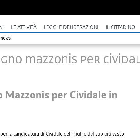
NI
LE ATTIVITÀ
LEGGI E DELIBERAZIONI
IL CITTADINO
o news
egno Mazzonis per Civida
 Mazzonis per Cividale in
r la candidatura di Cividale del Friuli e del suo più vasto