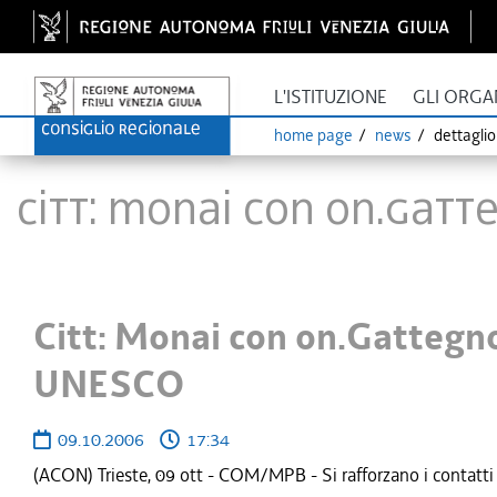
L'ISTITUZIONE
GLI ORGA
home page
news
dettagli
Citt: Monai con on.Gatt
Citt: Monai con on.Gattegno
UNESCO
09.10.2006
17:34
(ACON) Trieste, 09 ott - COM/MPB - Si rafforzano i contatti pe