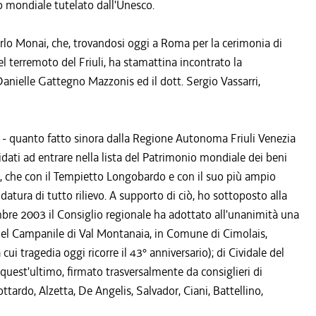
nio mondiale tutelato dall'Unesco.
Carlo Monai, che, trovandosi oggi a Roma per la cerimonia di
l terremoto del Friuli, ha stamattina incontrato la
 Danielle Gattegno Mazzonis ed il dott. Sergio Vassarri,
i - quanto fatto sinora dalla Regione Autonoma Friuli Venezia
didati ad entrare nella lista del Patrimonio mondiale dei beni
uli, che con il Tempietto Longobardo e con il suo più ampio
datura di tutto rilievo. A supporto di ciò, ho sottoposto alla
bre 2003 il Consiglio regionale ha adottato all'unanimità una
o del Campanile di Val Montanaia, in Comune di Cimolais,
cui tragedia oggi ricorre il 43° anniversario); di Cividale del
, quest'ultimo, firmato trasversalmente da consiglieri di
ttardo, Alzetta, De Angelis, Salvador, Ciani, Battellino,