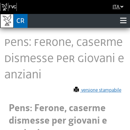
ITA
Pens: Ferone, caserme
dismesse per giovani e
anziani
versione stampabile
Pens: Ferone, caserme
dismesse per giovani e