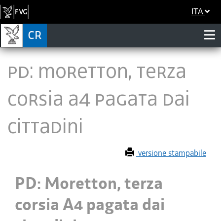
ITA
PD: Moretton, terza
corsia A4 pagata dai
cittadini
versione stampabile
PD: Moretton, terza
corsia A4 pagata dai