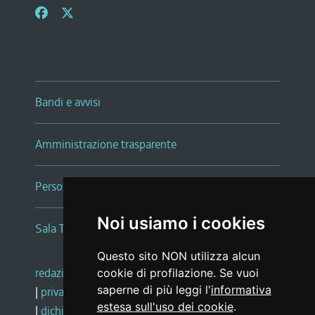
Bandi e avvisi
Amministrazione trasparente
Persone e Uffici
Noi usiamo i cookies
Sala Tiziano Tessitori
Questo sito NON utilizza alcun
redazione web
|
note legali
|
glossario
cookie di profilazione. Se vuoi
saperne di più leggi l'
informativa
|
privacy
|
social media policy
estesa sull'uso dei cookie
.
|
dichiarazione di accessibilità
|
feedback