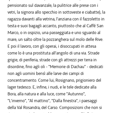
pensionato sul davanzale, la pulitrice alle prese con i
vetri, la signora allo specchio in sottoveste e ciabatte), la
ragazza davanti alla vetrina, l'anziana con il fazzoletto in
testa e suoi bagagli accanto, piuttosto che al Caffé San
Marco, o in ospizio, una passeggiata e uno sguardo al
mare, un salto oltre la pozzanghera sul molo delle Rive.
E poi il lavoro, con gli operai, i disoccupati in attesa
come lo è una prostituta all'angolo di una via. Strade
grigie, di periferia, strade con gli attrezzi per terra in
disordine, fino agli oli - "Memorie di Dachau" - dedicati
non agli uomini bensì alle larve dei campi di
concentramento. Come lui, Rosignano, prigioniero del
lager tedesco. E, infine, i nudi, e le tele dedicate alla
Bora, alla natura e alla luce, come "Autunno",
"L'inverno", "Al mattino", "Dalla finestra", i paesaggi
della Val Rosandra, del Carso. Composizioni che non si