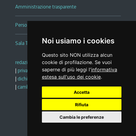
Amministrazione trasparente
Persone e Uffici
Noi usiamo i cookies
Sala Tiziano Tessitori
Questo sito NON utilizza alcun
redazione web
|
note legali
|
glossario
cookie di profilazione. Se vuoi
saperne di più leggi l'
informativa
|
privacy
|
social media policy
estesa sull'uso dei cookie
.
|
dichiarazione di accessibilità
|
feedback
|
cambio preferenze cookie
Accetta
Rifiuta
Realizzato da
Cambia le preferenze