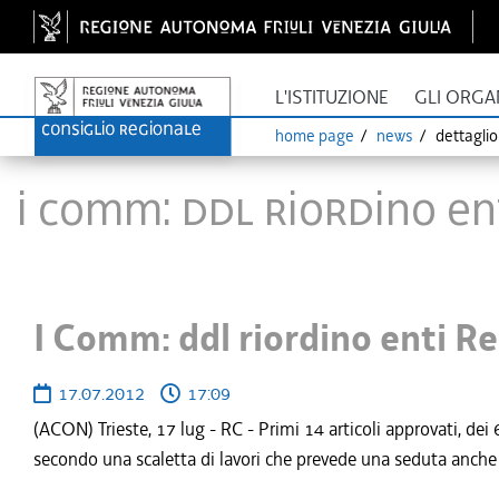
L'ISTITUZIONE
GLI ORGA
home page
news
dettagli
I Comm: ddl riordino ent
I Comm: ddl riordino enti Re
17.07.2012
17:09
(ACON) Trieste, 17 lug - RC - Primi 14 articoli approvati, dei
secondo una scaletta di lavori che prevede una seduta anche