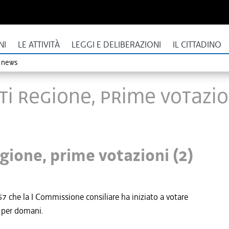
NI
LE ATTIVITÀ
LEGGI E DELIBERAZIONI
IL CITTADINO
o news
i Regione, prime votazion
gione, prime votazioni (2)
 67 che la I Commissione consiliare ha iniziato a votare
 per domani.