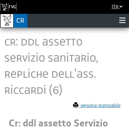
ITA
Cr: ddl assetto
Servizio sanitario,
repliche dell'ass.
Riccardi (6)
versione stampabile
Cr: ddl assetto Servizio