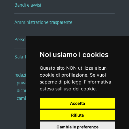
Bandi e avvisi
Amministrazione trasparente
Persone e Uffici
Noi usiamo i cookies
Sala Tiziano Tessitori
Questo sito NON utilizza alcun
redazione web
|
note legali
|
glossario
cookie di profilazione. Se vuoi
saperne di più leggi l'
informativa
|
privacy
|
social media policy
estesa sull'uso dei cookie
.
|
dichiarazione di accessibilità
|
feedback
|
cambio preferenze cookie
Accetta
Rifiuta
Realizzato da
Cambia le preferenze