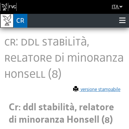
ITA
Cr: ddl stabilità,
relatore di minoranza
Honsell (8)
versione stampabile
Cr: ddl stabilità, relatore
di minoranza Honsell (8)