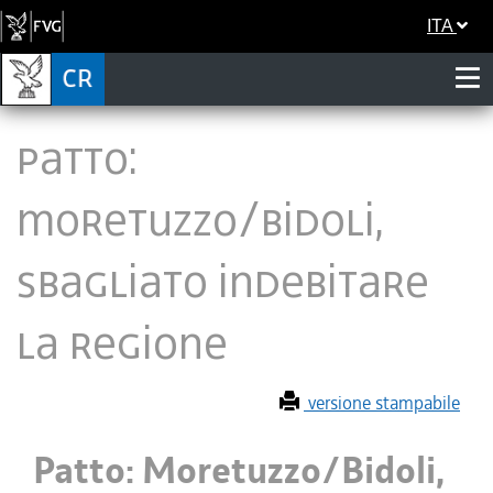
ITA
Patto:
Moretuzzo/Bidoli,
sbagliato indebitare
la Regione
versione stampabile
Patto: Moretuzzo/Bidoli,