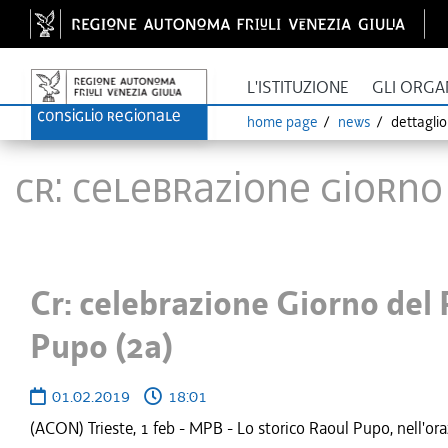
L'ISTITUZIONE
GLI ORGA
home page
news
dettagli
Cr: celebrazione Giorno 
Cr: celebrazione Giorno del 
Pupo (2a)
01.02.2019
18:01
(ACON) Trieste, 1 feb - MPB - Lo storico Raoul Pupo, nell'ora