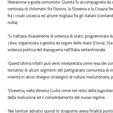
liberazione a guida comunista. Questa fu accompagnata da un
centinaia di chilometri fra l'Isonzo, la Slovenia e la Croazia 
fra i croati ustascia ed alcune migliaia fra gli italiani (contan
nulla).
'Si trattava chiaramente di violenza di stato, programmata dai
1944, organizzata e gestita da organi dello stato (Ozna). Sta 
violenza politica del dopoguerra nell'Italia settentrionale.
'Quest'ultima infatti può venir interpretata come resa dei con
tentativo di alcuni segmenti del partigianato comunista di infl
inserita in alcun disegno strategico di natura rivoluzionaria, p
'Viceversa, nella Venezia Giulia come nel resto della Jugosla
della rivoluzione ed il consolidamento del nuovo regime.
'Nei territori adriatici quindi lo stragismo aveva finalità punit