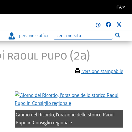
ITA
@
persone e uffici
Esegui r
Ricerca
di Raoul Pupo (2a)
versione stampabile
Giorno del Ricordo, l'orazione dello storico Raoul
Pupo in Consiglio regionale