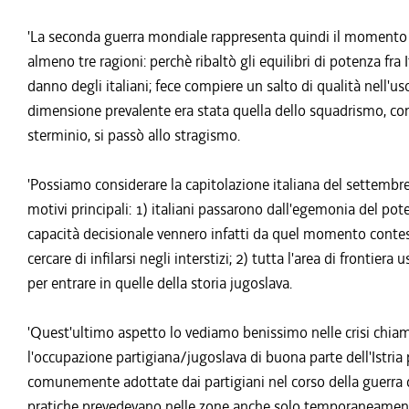
'La seconda guerra mondiale rappresenta quindi il momento di s
almeno tre ragioni: perchè ribaltò gli equilibri di potenza fra It
danno degli italiani; fece compiere un salto di qualità nell'us
dimensione prevalente era stata quella dello squadrismo, con l
sterminio, si passò allo stragismo.
'Possiamo considerare la capitolazione italiana del settembre 1
motivi principali: 1) italiani passarono dall'egemonia del poter
capacità decisionale vennero infatti da quel momento contesi 
cercare di infilarsi negli interstizi; 2) tutta l'area di frontie
per entrare in quelle della storia jugoslava.
'Quest'ultimo aspetto lo vediamo benissimo nelle crisi chiamat
l'occupazione partigiana/jugoslava di buona parte dell'Istria p
comunemente adottate dai partigiani nel corso della guerra di 
pratiche prevedevano nelle zone anche solo temporaneamente 