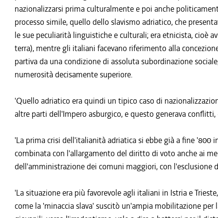
nazionalizzarsi prima culturalmente e poi anche politicamente
processo simile, quello dello slavismo adriatico, che presentav
le sue peculiarità linguistiche e culturali; era etnicista, cio
terra), mentre gli italiani facevano riferimento alla concezione
partiva da una condizione di assoluta subordinazione sociale,
numerosità decisamente superiore.
'Quello adriatico era quindi un tipico caso di nazionalizzazi
altre parti dell'Impero asburgico, e questo generava conflitti,
'La prima crisi dell'italianità adriatica si ebbe già a fine '80
combinata con l'allargamento del diritto di voto anche ai men
dell'amministrazione dei comuni maggiori, con l'esclusione d
'La situazione era più favorevole agli italiani in Istria e Tries
come la 'minaccia slava' suscitò un'ampia mobilitazione per la 