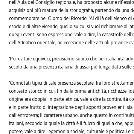
nell'Aula del Consiglio regionale, ha proposto alcune riflessio
acquisizioni più mature della storiografia, partendo da una 
commemorare nel Giorno del Ricordo. 'Al di là dell'elenco di ev
esodo e di altre vicende, quello su cui si vuol richiamare all'
quegli eventi sono espressione: vale a dire, la catastrofe dell'i
dell'Adriatico orientale, ad eccezione delle attuali province ita
'Per evitare equivoci, precisiamo subito che per italianità a
secolo da una presenza italiana di assai più lunga data sulle s
'Connotati tipici di tale presenza secolare, fra loro strettame
contesto storico in cui, fin dalla prima antichità, ricchezze, i
origine era doppia: in parte etnica, vale a dire la continuità 
e in parte frutto di integrazione degli apporti provenienti sia
dall'entroterra; il carattere urbano, anche questo in continu
italiani, secondo la quale la città è il fulcro di quella che, ap
potere, vale a dire l'egemonia sociale, culturale e politica L