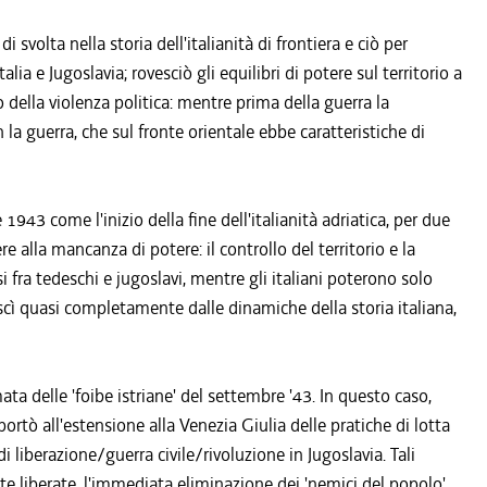
volta nella storia dell'italianità di frontiera e ciò per
alia e Jugoslavia; rovesciò gli equilibri di potere sul territorio a
o della violenza politica: mentre prima della guerra la
a guerra, che sul fronte orientale ebbe caratteristiche di
943 come l'inizio della fine dell'italianità adriatica, per due
e alla mancanza di potere: il controllo del territorio e la
fra tedeschi e jugoslavi, mentre gli italiani poterono solo
ra uscì quasi completamente dalle dinamiche della storia italiana,
a delle 'foibe istriane' del settembre '43. In questo caso,
ortò all'estensione alla Venezia Giulia delle pratiche di lotta
liberazione/guerra civile/rivoluzione in Jugoslavia. Tali
liberate, l'immediata eliminazione dei 'nemici del popolo'.