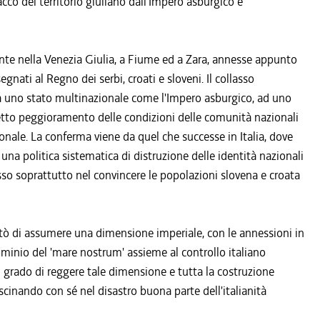
stacco del territorio giuliano dall'Impero asburgico e
nfante nella Venezia Giulia, a Fiume ed a Zara, annesse appunto
segnati al Regno dei serbi, croati e sloveni. Il collasso
da uno stato multinazionale come l'Impero asburgico, ad uno
netto peggioramento delle condizioni delle comunità nazionali
nale. La conferma viene da quel che successe in Italia, dove
 una politica sistematica di distruzione delle identità nazionali
cesso soprattutto nel convincere le popolazioni slovena e croata
entò di assumere una dimensione imperiale, con le annessioni in
minio del 'mare nostrum' assieme al controllo italiano
 in grado di reggere tale dimensione e tutta la costruzione
scinando con sé nel disastro buona parte dell'italianità