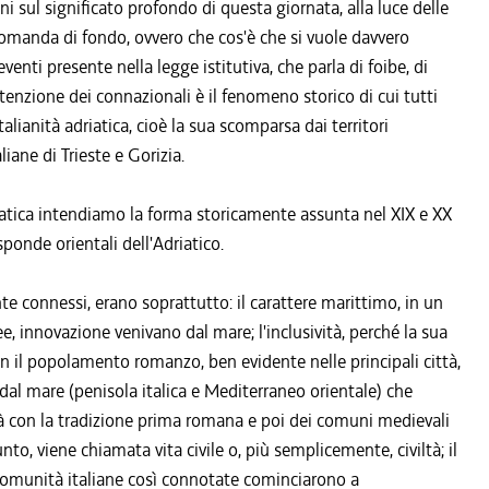
ni sul significato profondo di questa giornata, alla luce delle
domanda di fondo, ovvero che cos'è che si vuole davvero
enti presente nella legge istitutiva, che parla di foibe, di
attenzione dei connazionali è il fenomeno storico di cui tutti
talianità adriatica, cioè la sua scomparsa dai territori
liane di Trieste e Gorizia.
driatica intendiamo la forma storicamente assunta nel XIX e XX
ponde orientali dell'Adriatico.
nte connessi, erano soprattutto: il carattere marittimo, in un
dee, innovazione venivano dal mare; l'inclusività, perché la sua
con il popolamento romanzo, ben evidente nelle principali città,
 dal mare (penisola italica e Mediterraneo orientale) che
ità con la tradizione prima romana e poi dei comuni medievali
punto, viene chiamata vita civile o, più semplicemente, civiltà; il
e comunità italiane così connotate cominciarono a