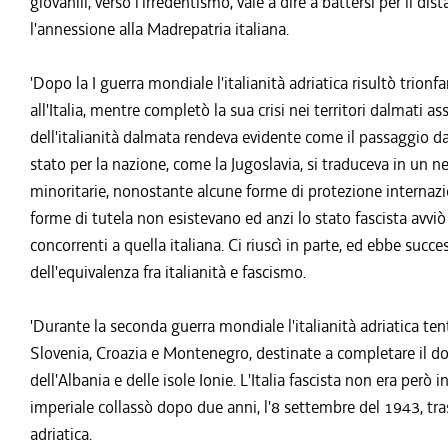
giovanili, verso l'irredentismo, vale a dire a battersi per il di
l'annessione alla Madrepatria italiana.
'Dopo la I guerra mondiale l'italianità adriatica risultò trio
all'Italia, mentre completò la sua crisi nei territori dalmati as
dell'italianità dalmata rendeva evidente come il passaggio 
stato per la nazione, come la Jugoslavia, si traduceva in un 
minoritarie, nonostante alcune forme di protezione internazio
forme di tutela non esistevano ed anzi lo stato fascista avviò
concorrenti a quella italiana. Ci riuscì in parte, ed ebbe suc
dell'equivalenza fra italianità e fascismo.
'Durante la seconda guerra mondiale l'italianità adriatica t
Slovenia, Croazia e Montenegro, destinate a completare il do
dell'Albania e delle isole Ionie. L'Italia fascista non era però
imperiale collassò dopo due anni, l'8 settembre del 1943, tra
adriatica.