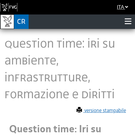
ITA
Question time: Iri su
ambiente,
infrastrutture,
formazione e diritti
versione stampabile
Question time: Iri su