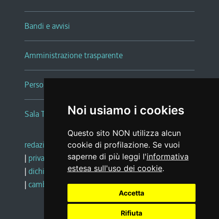
Bandi e avvisi
Amministrazione trasparente
Persone e Uffici
Noi usiamo i cookies
Sala Tiziano Tessitori
Questo sito NON utilizza alcun
redazione web
|
note legali
|
glossario
cookie di profilazione. Se vuoi
saperne di più leggi l'
informativa
|
privacy
|
social media policy
estesa sull'uso dei cookie
.
|
dichiarazione di accessibilità
|
feedback
|
cambio preferenze cookie
Accetta
Rifiuta
Realizzato da