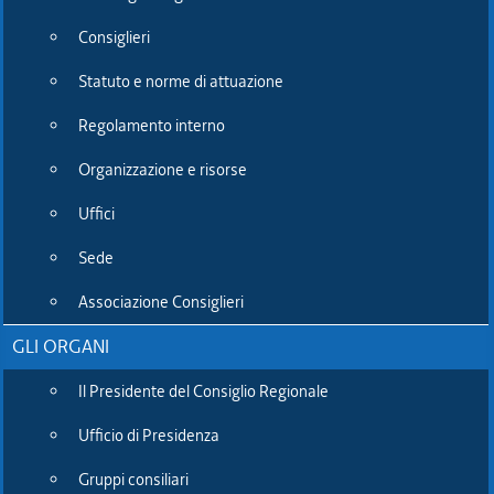
estensione rimborsi a
Consiglieri
olio cannabis
Statuto e norme di attuazione
terapeutico
Regolamento interno
Organizzazione e risorse
Uffici
versione stampabile
Sede
Associazione Consiglieri
Salute: M5S, subito
GLI ORGANI
estensione rimborsi a olio
Il Presidente del Consiglio Regionale
cannabis terapeutico
Ufficio di Presidenza
Gruppi consiliari