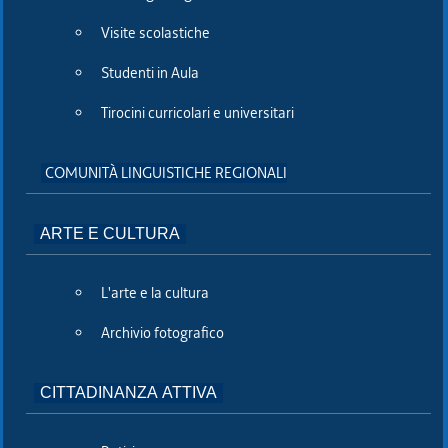
regionale
Visite scolastiche
del Friuli
Studenti in Aula
Venezia Giulia
Tirocini curricolari e universitari
Recapiti e contatti
COMUNITÀ LINGUISTICHE REGIONALI
Piazza Oberdan 6, 34133 TRIESTE
ARTE E CULTURA
Centralino:
tel. 040 3771111
L'arte e la cultura
fax. 040 3773190
Archivio fotografico
Posta certificata:
consiglio@certregione.fvg.it
CITTADINANZA ATTIVA
C.F. 80016340327