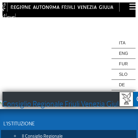
ITA
ITA
ENG
FUR
SLO
DE
Salute: M5S, subito
L'ISTITUZIONE
Il Consiglio Regionale