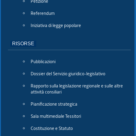
Petizione
Seguici su
Referendum
Iniziativa di legge popolare
RISORSE
Bandi e avvisi
Pubblicazioni
Amministrazione trasparente
Dossier del Servizio giuridico-legislativo
Persone e Uffici
Rapporto sulla legislazione regionale e sulle altre
Sala Tiziano Tessitori
attività consiliari
Pianificazione strategica
redazione web
Sala multimediale Tessitori
|
note legali
|
glossario
Costituzione e Statuto
|
privacy