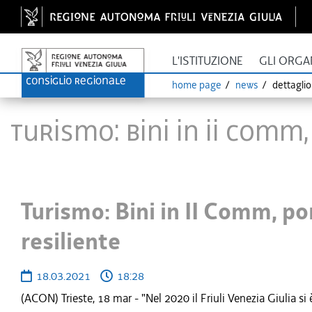
L'ISTITUZIONE
GLI ORGA
home page
news
dettagli
Turismo: Bini in II Comm
Turismo: Bini in II Comm, po
resiliente
18.03.2021
18:28
(ACON) Trieste, 18 mar - "Nel 2020 il Friuli Venezia Giulia s