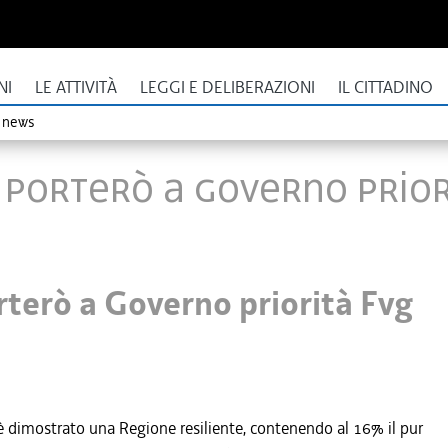
NI
LE ATTIVITÀ
LEGGI E DELIBERAZIONI
IL CITTADINO
o news
, porterò a Governo prior
rterò a Governo priorità Fvg
i è dimostrato una Regione resiliente, contenendo al 16% il pur