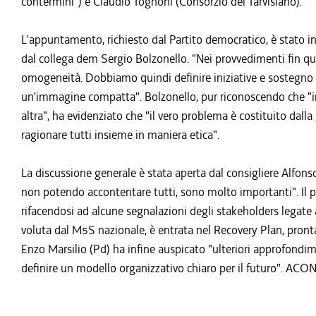
contermini") e Claudio Tognoni (Consorzio del Tarvisiano).
L'appuntamento, richiesto dal Partito democratico, è stato i
dal collega dem Sergio Bolzonello. "Nei provvedimenti fin qui
omogeneità. Dobbiamo quindi definire iniziative e sostegno
un'immagine compatta". Bolzonello, pur riconoscendo che "in t
altra", ha evidenziato che "il vero problema è costituito dal
ragionare tutti insieme in maniera etica".
La discussione generale è stata aperta dal consigliere Alfons
non potendo accontentare tutti, sono molto importanti". Il 
rifacendosi ad alcune segnalazioni degli stakeholders legate
voluta dal M5S nazionale, è entrata nel Recovery Plan, pronta p
Enzo Marsilio (Pd) ha infine auspicato "ulteriori approfondi
definire un modello organizzativo chiaro per il futuro". AC