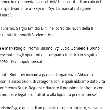
ercio e dei servizi. La ricettività ha risentito di un calo del
te rispettivamente a -55% e -40%. La mancata stagione
 euro".
Turismo, Sergio Emidio Bini, nel corso dei lavori della II
 riunita in modalità telematica.
erale e marketing di PromoTurismoFvg, Lucio Gomiero e Bruno
pervenute dagli operatori del comparto turistico in seguito
 3/2021 (SviluppoImpresa).
unto Bini - per iniziare a parlare di ripartenza. Abbiamo
 con le associazioni di categoria con le quali abbiamo dato vita
 Conferenza Stato-Regioni e durante il prossimo confronto con
 proposte legate soprattutto alla liquidità per le imprese".
ismoFvg, è quello di un parziale recupero. Intanto, si lavora