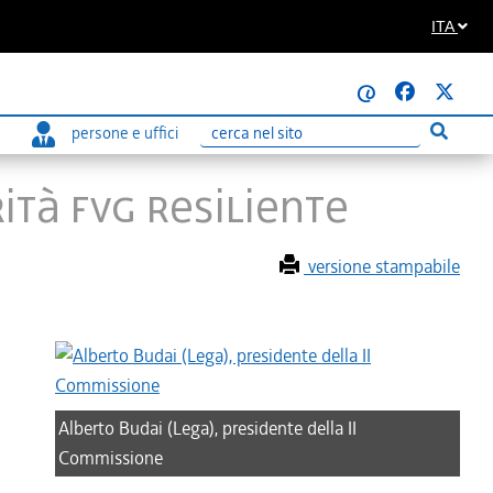
ITA
@
persone e uffici
Esegui r
Ricerca
ità Fvg resiliente
versione stampabile
Alberto Budai (Lega), presidente della II
Commissione