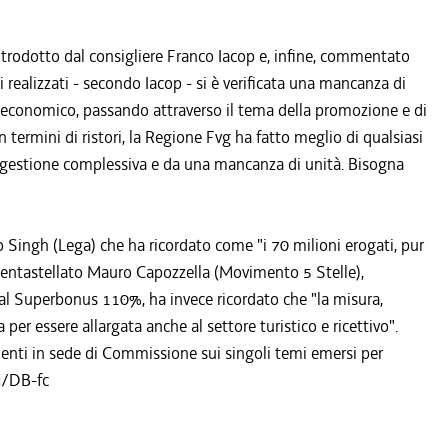
ntrodotto dal consigliere Franco Iacop e, infine, commentato
 realizzati - secondo Iacop - si è verificata una mancanza di
 economico, passando attraverso il tema della promozione e di
ermini di ristori, la Regione Fvg ha fatto meglio di qualsiasi
la gestione complessiva e da una mancanza di unità. Bisogna
o Singh (Lega) che ha ricordato come "i 70 milioni erogati, pur
pentastellato Mauro Capozzella (Movimento 5 Stelle),
 al Superbonus 110%, ha invece ricordato che "la misura,
er essere allargata anche al settore turistico e ricettivo".
menti in sede di Commissione sui singoli temi emersi per
ON/DB-fc