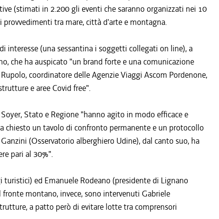
ive (stimati in 2.200 gli eventi che saranno organizzati nei 10
 i provvedimenti tra mare, città d'arte e montagna.
i interesse (una sessantina i soggetti collegati on line), a
no, che ha auspicato "un brand forte e una comunicazione
o Rupolo, coordinatore delle Agenzie Viaggi Ascom Pordenone,
trutture e aree Covid free".
Soyer, Stato e Regione "hanno agito in modo efficace e
a chiesto un tavolo di confronto permanente e un protocollo
na Ganzini (Osservatorio alberghiero Udine), dal canto suo, ha
ere pari al 30%".
i turistici) ed Emanuele Rodeano (presidente di Lignano
 fronte montano, invece, sono intervenuti Gabriele
utture, a patto però di evitare lotte tra comprensori