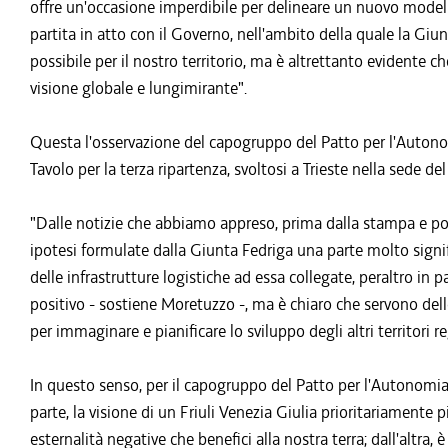
offre un'occasione imperdibile per delineare un nuovo modello
partita in atto con il Governo, nell'ambito della quale la Giu
possibile per il nostro territorio, ma è altrettanto evidente c
visione globale e lungimirante".
Questa l'osservazione del capogruppo del Patto per l'Autono
Tavolo per la terza ripartenza, svoltosi a Trieste nella sede de
"Dalle notizie che abbiamo appreso, prima dalla stampa e poi d
ipotesi formulate dalla Giunta Fedriga una parte molto signifi
delle infrastrutture logistiche ad essa collegate, peraltro in 
positivo - sostiene Moretuzzo -, ma è chiaro che servono dell
per immaginare e pianificare lo sviluppo degli altri territori reg
In questo senso, per il capogruppo del Patto per l'Autonomi
parte, la visione di un Friuli Venezia Giulia prioritariamente p
esternalità negative che benefici alla nostra terra; dall'altra, 