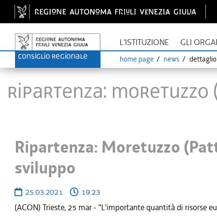
L'ISTITUZIONE
GLI ORGA
home page
news
dettagli
Ripartenza: Moretuzzo (
Ripartenza: Moretuzzo (Patt
sviluppo
25.03.2021
19:23
(ACON) Trieste, 25 mar - "L'importante quantità di risorse eur