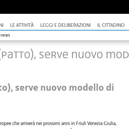
NI
LE ATTIVITÀ
LEGGI E DELIBERAZIONI
IL CITTADINO
o news
Patto), serve nuovo mod
o), serve nuovo modello di
opee che arriverà nei prossimi anni in Friuli Venezia Giulia,