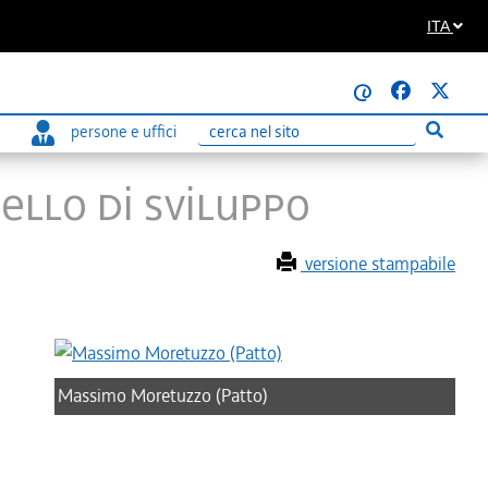
ITA
@
persone e uffici
Esegui r
Ricerca
ello di sviluppo
versione stampabile
Massimo Moretuzzo (Patto)