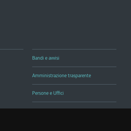
Bandi e avvisi
Amministrazione trasparente
Persone e Uffici
Sala Tiziano Tessitori