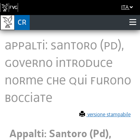
ITA
Appalti: Santoro (Pd),
Governo introduce
norme che qui furono
bocciate
versione stampabile
Appalti: Santoro (Pd),