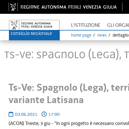
L'ISTITUZIONE
GLI ORGA
home page
news
dettagli
Ts-Ve: Spagnolo (Lega), 
Ts-Ve: Spagnolo (Lega), terri
variante Latisana
03.06.2021
17:00
(ACON) Trieste, 3 giu - "In ogni progetto è necessario coinvolge