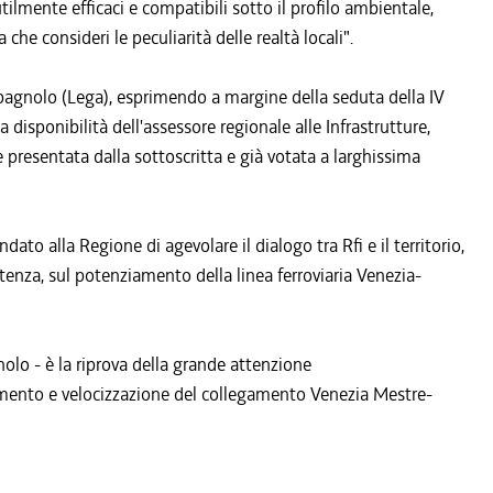
utilmente efficaci e compatibili sotto il profilo ambientale,
he consideri le peculiarità delle realtà locali".
pagnolo (Lega), esprimendo a margine della seduta della IV
isponibilità dell'assessore regionale alle Infrastrutture,
 presentata dalla sottoscritta e già votata a larghissima
to alla Regione di agevolare il dialogo tra Rfi e il territorio,
tenza, sul potenziamento della linea ferroviaria Venezia-
olo - è la riprova della grande attenzione
amento e velocizzazione del collegamento Venezia Mestre-