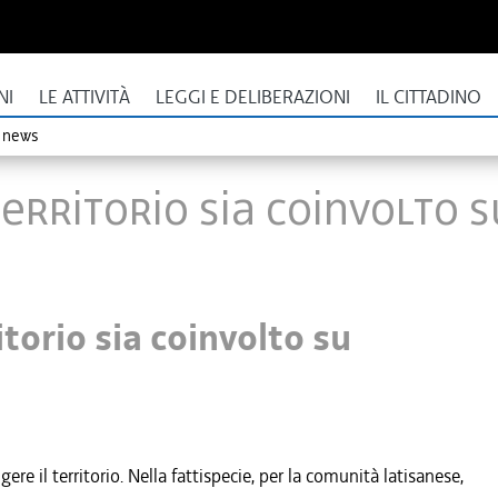
NI
LE ATTIVITÀ
LEGGI E DELIBERAZIONI
IL CITTADINO
o news
territorio sia coinvolto 
torio sia coinvolto su
re il territorio. Nella fattispecie, per la comunità latisanese,