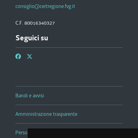
consiglio@certregione.fvg.it
C.F. 80016340327
Seguici su
Bandi e avvisi
Amministrazione trasparente
Persone e Uffici