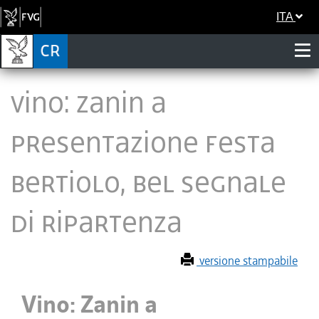
ITA
Vino: Zanin a
presentazione Festa
Bertiolo, bel segnale
di ripartenza
versione stampabile
Vino: Zanin a