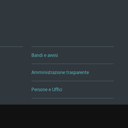
Bandi e avvisi
Amministrazione trasparente
Persone e Uffici
Sala Tiziano Tessitori