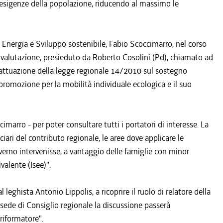
e esigenze della popolazione, riducendo al massimo le
, Energia e Sviluppo sostenibile, Fabio Scoccimarro, nel corso
la valutazione, presieduto da Roberto Cosolini (Pd), chiamato ad
i attuazione della legge regionale 14/2010 sul sostegno
i promozione per la mobilità individuale ecologica e il suo
marro - per poter consultare tutti i portatori di interesse. La
iari del contributo regionale, le aree dove applicare le
 Governo intervenisse, a vantaggio delle famiglie con minor
valente (Isee)".
l leghista Antonio Lippolis, a ricoprire il ruolo di relatore della
 sede di Consiglio regionale la discussione passerà
riformatore".