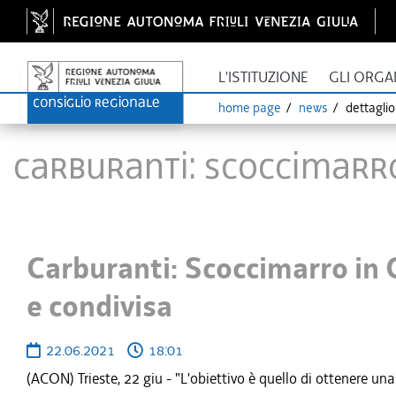
L'ISTITUZIONE
GLI ORGA
home page
news
dettagli
Carburanti: Scoccimarro
Carburanti: Scoccimarro in 
e condivisa
22.06.2021
18:01
(ACON) Trieste, 22 giu - "L'obiettivo è quello di ottenere una