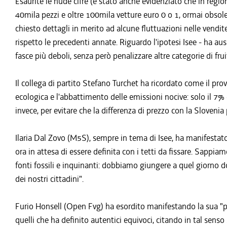
Esaurite le nude cifre (è stato anche evidenziato che in regi
40mila pezzi e oltre 100mila vetture euro 0 o 1, ormai obsolet
chiesto dettagli in merito ad alcune fluttuazioni nelle vendi
rispetto le precedenti annate. Riguardo l'ipotesi Isee - ha au
fasce più deboli, senza però penalizzare altre categorie di fruit
Il collega di partito Stefano Turchet ha ricordato come il pr
ecologica e l'abbattimento delle emissioni nocive: solo il 7% d
invece, per evitare che la differenza di prezzo con la Slovenia 
Ilaria Dal Zovo (M5S), sempre in tema di Isee, ha manifestat
ora in attesa di essere definita con i tetti da fissare. Sappiam
fonti fossili e inquinanti: dobbiamo giungere a quel giorno d
dei nostri cittadini".
Furio Honsell (Open Fvg) ha esordito manifestando la sua "
quelli che ha definito autentici equivoci, citando in tal senso