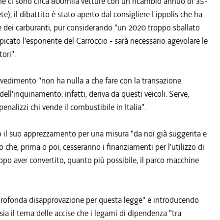
one ci sono circa 800mila vetture con un ricambio annuo di 35-
e), il dibattito è stato aperto dal consigliere Lippolis che ha
te dei carburanti, pur considerando "un 2020 troppo sballato
spicato l'esponente del Carroccio - sarà necessario agevolare le
ori".
ovvedimento "non ha nulla a che fare con la transazione
ell'inquinamento, infatti, deriva da questi veicoli. Serve,
penalizzi chi vende il combustibile in Italia".
o il suo apprezzamento per una misura "da noi già suggerita e
o che, prima o poi, cesseranno i finanziamenti per l'utilizzo di
opo aver convertito, quanto più possibile, il parco macchine
profonda disapprovazione per questa legge" e introducendo
 sia il tema delle accise che i legami di dipendenza "tra