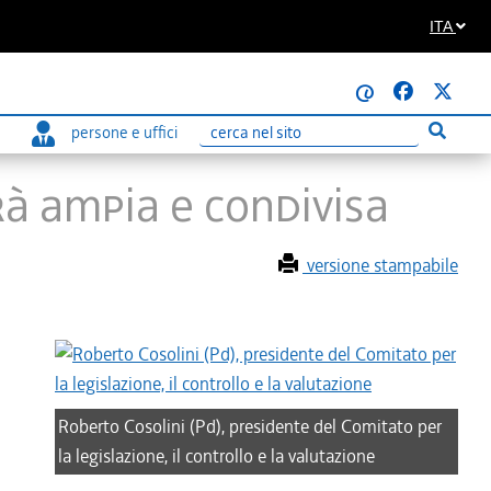
ITA
@
persone e uffici
Esegui r
Ricerca
rà ampia e condivisa
versione stampabile
Roberto Cosolini (Pd), presidente del Comitato per
la legislazione, il controllo e la valutazione