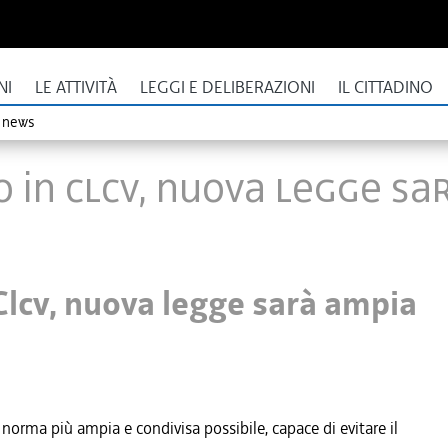
NI
LE ATTIVITÀ
LEGGI E DELIBERAZIONI
IL CITTADINO
o news
 in Clcv, nuova legge sa
Clcv, nuova legge sarà ampia
 norma più ampia e condivisa possibile, capace di evitare il