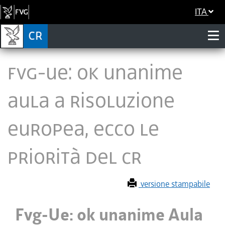
ITA
Fvg-Ue: ok unanime
Aula a Risoluzione
europea, ecco le
priorità del Cr
versione stampabile
Fvg-Ue: ok unanime Aula