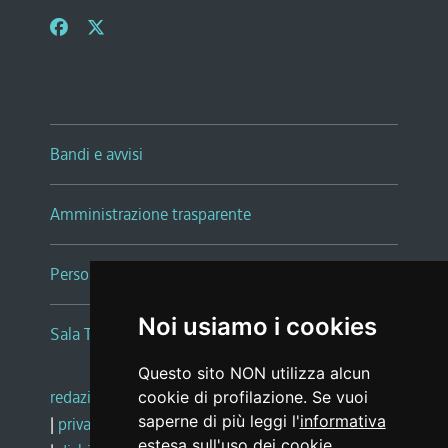
Bandi e avvisi
Amministrazione trasparente
Persone e Uffici
Noi usiamo i cookies
Sala Tiziano Tessitori
Questo sito NON utilizza alcun
redazione web
|
note legali
|
glossario
cookie di profilazione. Se vuoi
saperne di più leggi l'
informativa
|
privacy
|
social media policy
estesa sull'uso dei cookie
.