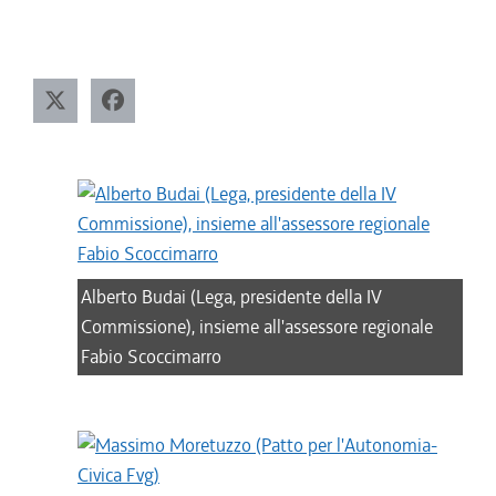
Alberto Budai (Lega, presidente della IV
Commissione), insieme all'assessore regionale
Fabio Scoccimarro