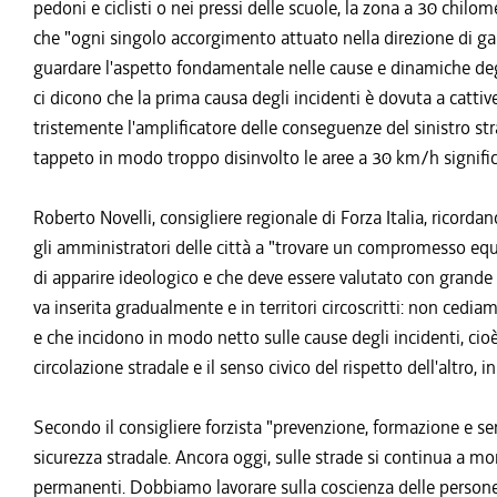
pedoni e ciclisti o nei pressi delle scuole, la zona a 30 chil
che "ogni singolo accorgimento attuato nella direzione di gar
guardare l'aspetto fondamentale nelle cause e dinamiche degli 
ci dicono che la prima causa degli incidenti è dovuta a cattive 
tristemente l'amplificatore delle conseguenze del sinistro st
tappeto in modo troppo disinvolto le aree a 30 km/h significa
Roberto Novelli, consigliere regionale di Forza Italia, ricorda
gli amministratori delle città a "trovare un compromesso equil
di apparire ideologico e che deve essere valutato con grand
va inserita gradualmente e in territori circoscritti: non cedi
e che incidono in modo netto sulle cause degli incidenti, ci
circolazione stradale e il senso civico del rispetto dell'altro, 
Secondo il consigliere forzista "prevenzione, formazione e se
sicurezza stradale. Ancora oggi, sulle strade si continua a mo
permanenti. Dobbiamo lavorare sulla coscienza delle persone, 