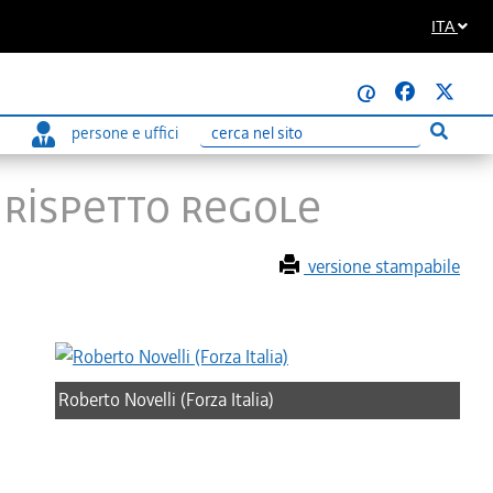
ITA
@
persone e uffici
Esegui r
Ricerca
A RISPETTO REGOLE
versione stampabile
Roberto Novelli (Forza Italia)