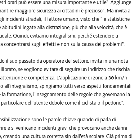
ometri orari può essere una misura importante e utile". Aggiunge
antire maggiore sicurezza ai cittadini è prezioso". Ma invita a
incidenti stradali, il fattore umano, visto che "le statistiche
abitudini legate alla distrazione, più che alla velocità, che è
radale. Quindi, evitiamo integralismi, perché estendere a
 concentrarsi sugli effetti e non sulla causa dei problemi".
ndo il suo passato da operatore del settore, invita in una nota
ibrato, se vogliono evitare di seguire un indirizzo che rischia
e attenzione e competenza. L'applicazione di zone a 30 km/h
amo all'integralismo, spingiamo tutti verso aspetti fondamentali
oè la formazione, l'insegnamento delle regole che governano la
in particolare dell'utente debole come il ciclista o il pedone".
nsibilizzazione sono le parole chiave quando di parla di
rire e si verificano incidenti gravi che provocano anche danni
creando una cultura corretta sin dall'età scolare. Già prima di