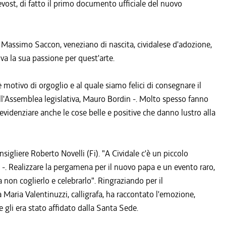
vost, di fatto il primo documento ufficiale del nuovo
o Massimo Saccon, veneziano di nascita, cividalese d'adozione,
iva la sua passione per quest'arte.
è motivo di orgoglio e al quale siamo felici di consegnare il
dell'Assemblea legislativa, Mauro Bordin -. Molto spesso fanno
evidenziare anche le cose belle e positive che danno lustro alla
nsigliere Roberto Novelli (Fi). "A Cividale c'è un piccolo
i -. Realizzare la pergamena per il nuovo papa e un evento raro,
 non coglierlo e celebrarlo". Ringraziando per il
ria Valentinuzzi, calligrafa, ha raccontato l'emozione,
e gli era stato affidato dalla Santa Sede.