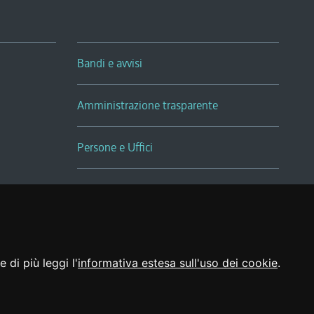
Bandi e avvisi
Amministrazione trasparente
Persone e Uffici
Sala Tiziano Tessitori
Realizzato da
 di più leggi l'
informativa estesa sull'uso dei cookie
.