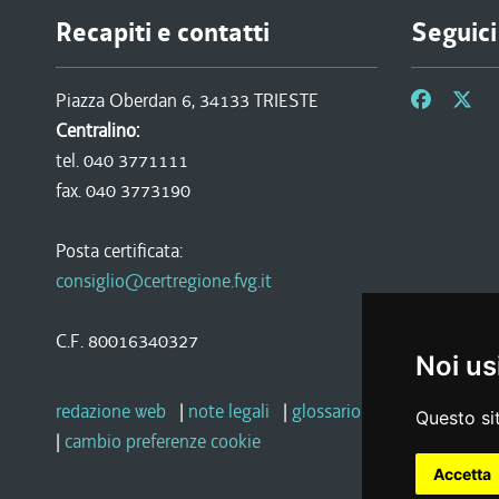
Recapiti e contatti
Seguici
Piazza Oberdan 6, 34133 TRIESTE
Centralino:
tel. 040 3771111
fax. 040 3773190
Posta certificata:
consiglio@certregione.fvg.it
C.F. 80016340327
Noi us
redazione web
|
note legali
|
glossario
|
privacy
|
socia
Questo sit
|
cambio preferenze cookie
Accetta