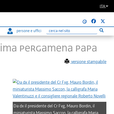
ITA
@
persone e uffici
Esegui r
Ricerca
 PRIMA PERGAMENA PAPA
versione stampabile
Da dx il presidente del Cr Fvg, Mauro Bordin, il
miniaturista Massimo Saccon, la calligrafa Maria