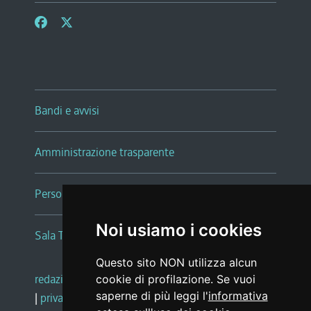
Bandi e avvisi
Amministrazione trasparente
Persone e Uffici
Noi usiamo i cookies
Sala Tiziano Tessitori
Questo sito NON utilizza alcun
redazione web
|
note legali
|
glossario
cookie di profilazione. Se vuoi
saperne di più leggi l'
informativa
|
privacy
|
social media policy