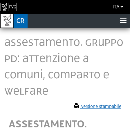
ITA
ASSESTAMENTO. GRUPPO
PD: ATTENZIONE A
COMUNI, COMPARTO E
WELFARE
versione stampabile
ASSESTAMENTO.