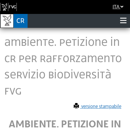
ITA
AMBIENTE. PETIZIONE IN
CR PER RAFFORZAMENTO
SERVIZIO BIODIVERSITÀ
FVG
versione stampabile
AMBIENTE. PETIZIONE IN