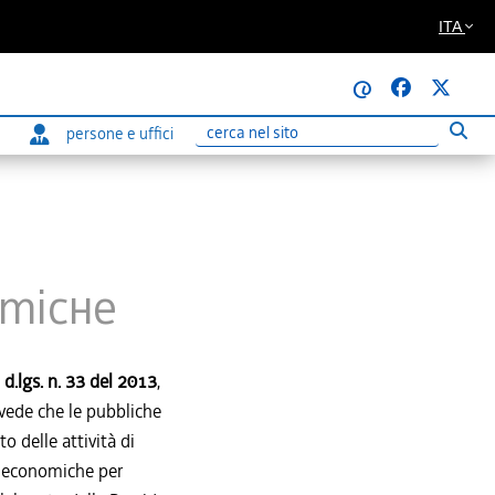
ITA
@
persone e uffici
Esegu
Ricerca
omiche
l d.lgs. n. 33 del 2013
,
revede che le pubbliche
 delle attività di
tà economiche per