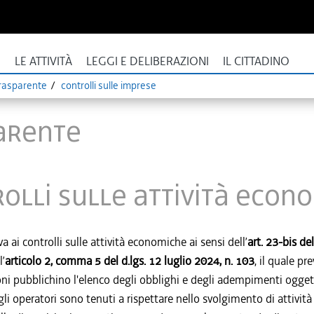
I
LE ATTIVITÀ
LEGGI E DELIBERAZIONI
IL CITTADINO
rasparente
controlli sulle imprese
arente
olli sulle attività econ
a ai controlli sulle attività economiche ai sensi dell’
art. 23-bis de
l’
articolo 2, comma 5 del d.lgs. 12 luglio 2024, n. 103
, il quale p
i pubblichino l'elenco degli obblighi e degli adempimenti oggetto
gli operatori sono tenuti a rispettare nello svolgimento di attivi