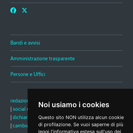
Bandi e avvisi
Amministrazione trasparente
Persone e Uffici
redazione web
|
note legali
|
glossario
|
privacy
Noi usiamo i cookies
|
social media policy
|
dichiarazione di accessibilità
|
feedback
Questo sito NON utilizza alcun cookie
di profilazione. Se vuoi saperne di più
|
cambio preferenze cookie
leggi l'
informativa estesa sull'uso dei