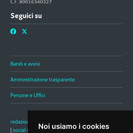
C.F. 80016340327
Seguici su
Bandi e avvisi
Amministrazione trasparente
Persone e Uffici
redazione web
|
note legali
|
glossario
|
privacy
Noi usiamo i cookies
|
social media policy