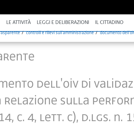
I
LE ATTIVITÀ
LEGGI E DELIBERAZIONI
IL CITTADINO
rasparente
controlli e rilievi sull'amministrazione
arente
ento dell'OIV di valida
a Relazione sulla Perfo
14, c. 4, lett. c), d.lgs. n