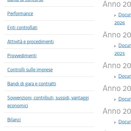
Anno 2
Performance
Docume
2026
Enti controllati
Anno 2
Attività e procedimenti
Docume
2025
Provvedimenti
Anno 2
Controlli sulle imprese
Docume
Bandi di gara e contratti
Anno 2
Sovvenzioni, contributi, sussidi, vantaggi
Docume
economici
Anno 2
Bilanci
Docume