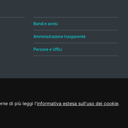
Bandi e avvisi
Amministrazione trasparente
Persone e Uffici
Realizzato da
ne di più leggi l'
informativa estesa sull'uso dei cookie
.