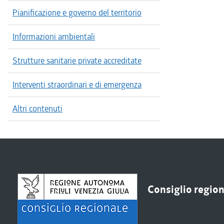
Pianificazione e governo del territorio
Informazioni ambientali
Strutture sanitarie private accreditate
Interventi straordinari e di emergenza
Altri contenuti
Consiglio regiona