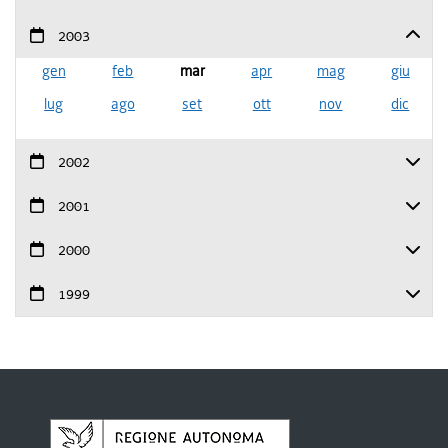
2003
gen
feb
mar
apr
mag
giu
lug
ago
set
ott
nov
dic
2002
2001
2000
1999