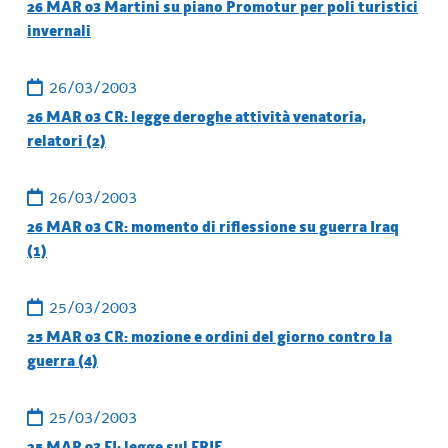
26 MAR 03 Martini su piano Promotur per poli turistici
invernali
26/03/2003
26 MAR 03 CR: legge deroghe attività venatoria,
relatori (2)
26/03/2003
26 MAR 03 CR: momento di riflessione su guerra Iraq
(1)
25/03/2003
25 MAR 03 CR: mozione e ordini del giorno contro la
guerra (4)
25/03/2003
25 MAR 03 FI: legge sul FRIE