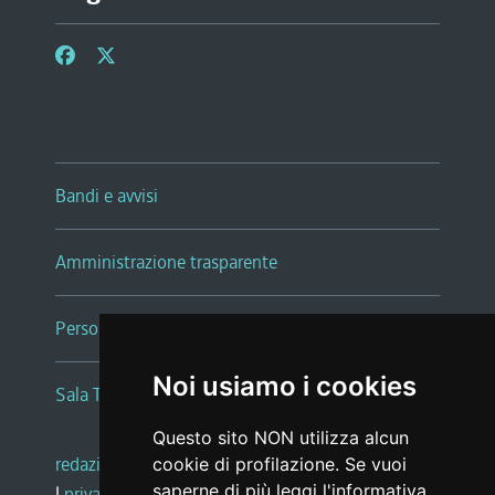
Bandi e avvisi
Amministrazione trasparente
Persone e Uffici
Noi usiamo i cookies
Sala Tiziano Tessitori
Questo sito NON utilizza alcun
redazione web
|
note legali
|
glossario
cookie di profilazione. Se vuoi
saperne di più leggi l'
informativa
|
privacy
|
social media policy