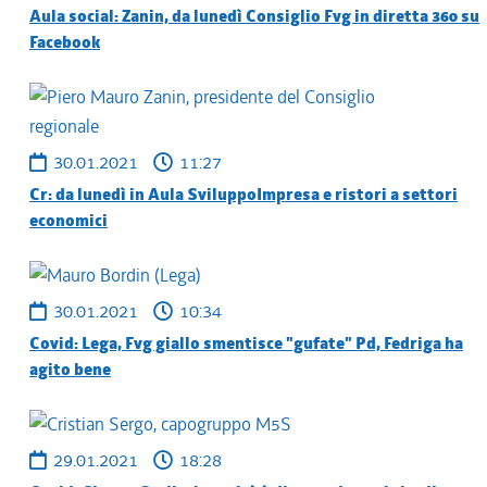
Aula social: Zanin, da lunedì Consiglio Fvg in diretta 360 su
Facebook
30.01.2021
11:27
Cr: da lunedì in Aula SviluppoImpresa e ristori a settori
economici
30.01.2021
10:34
Covid: Lega, Fvg giallo smentisce "gufate" Pd, Fedriga ha
agito bene
29.01.2021
18:28