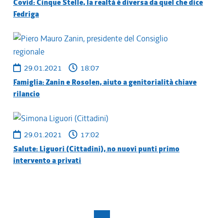
Covid: Cinque Stelle, la realtà è diversa da quel che dice
Fedriga
29.01.2021
18:07
Famiglia: Zanin e Rosolen, aiuto a genitorialità chiave
rilancio
29.01.2021
17:02
Salute: Liguori (Cittadini), no nuovi punti primo
intervento a privati