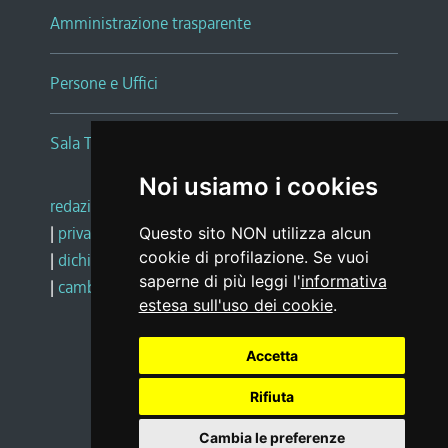
Amministrazione trasparente
Persone e Uffici
Sala Tiziano Tessitori
Noi usiamo i cookies
redazione web
|
note legali
|
glossario
|
privacy
|
social media policy
Questo sito NON utilizza alcun
cookie di profilazione. Se vuoi
|
dichiarazione di accessibilità
|
feedback
saperne di più leggi l'
informativa
|
cambio preferenze cookie
estesa sull'uso dei cookie
.
Realizzato da
Accetta
Rifiuta
Cambia le preferenze