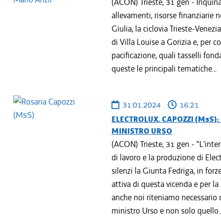
(ACON) Trieste, 31 gen - Inquin
allevamenti, risorse finanziarie 
Giulia, la ciclovia Trieste-Venezia
di Villa Louise a Gorizia e, per c
pacificazione, quali tasselli fo
queste le principali tematiche...
31.01.2024
16:21
ELECTROLUX. CAPOZZI (M5S)
MINISTRO URSO
(ACON) Trieste, 31 gen - "L'inte
di lavoro e la produzione di Ele
silenzi la Giunta Fedriga, in forz
attiva di questa vicenda e per la
anche noi riteniamo necessario c
ministro Urso e non solo quello..