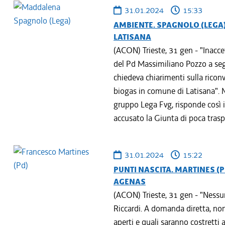
31.01.2024
15:33
AMBIENTE. SPAGNOLO (LEGA)
LATISANA
(ACON) Trieste, 31 gen - "Inacce
del Pd Massimiliano Pozzo a segu
chiedeva chiarimenti sulla rico
biogas in comune di Latisana". 
gruppo Lega Fvg, risponde così i
accusato la Giunta di poca trasp
31.01.2024
15:22
PUNTI NASCITA. MARTINES (P
AGENAS
(ACON) Trieste, 31 gen - "Nessun
Riccardi. A domanda diretta, no
aperti e quali saranno costretti