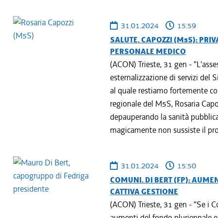
31.01.2024
15:59
SALUTE. CAPOZZI (M5S): PR
PERSONALE MEDICO
(ACON) Trieste, 31 gen - "L'asse
esternalizzazione di servizi del 
al quale restiamo fortemente cont
regionale del M5S, Rosaria Capo
depauperando la sanità pubblica
magicamente non sussiste il pro
31.01.2024
15:50
COMUNI. DI BERT (FP): AUM
CATTIVA GESTIONE
(ACON) Trieste, 31 gen - "Se i C
aumenti del fondo pluriennale e 