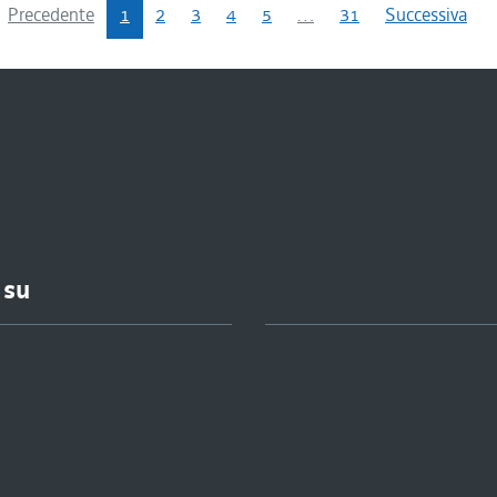
Precedente
1
2
3
4
5
…
31
Successiva
 su