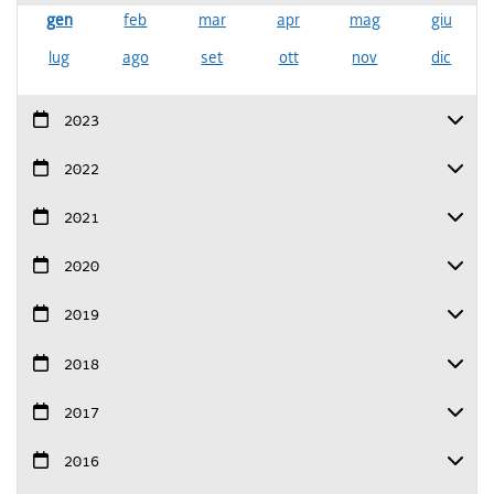
gen
feb
mar
apr
mag
giu
lug
ago
set
ott
nov
dic
2023
2022
2021
2020
2019
2018
2017
2016