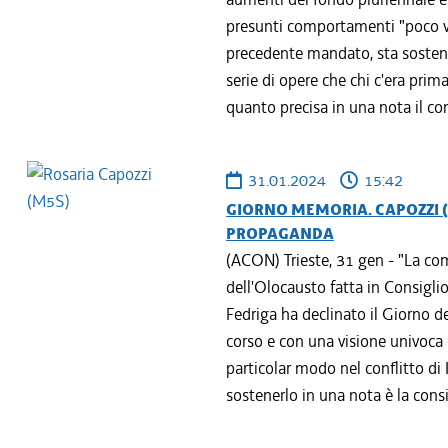
presunti comportamenti "poco vi
precedente mandato, sta sostene
serie di opere che chi c'era prim
quanto precisa in una nota il cons
31.01.2024
15:42
GIORNO MEMORIA. CAPOZZI (
PROPAGANDA
(ACON) Trieste, 31 gen - "La c
dell'Olocausto fatta in Consiglio
Fedriga ha declinato il Giorno de
corso e con una visione univoca 
particolar modo nel conflitto di
sostenerlo in una nota è la consig