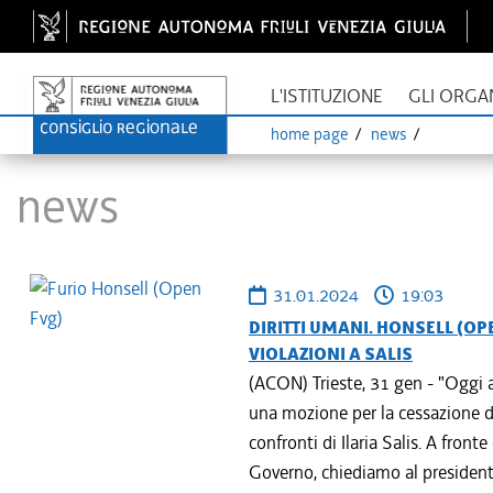
L'ISTITUZIONE
GLI ORGA
home page
news
News
31.01.2024
19:03
DIRITTI UMANI. HONSELL (O
VIOLAZIONI A SALIS
(ACON) Trieste, 31 gen - "Oggi 
una mozione per la cessazione del
confronti di Ilaria Salis. A fron
Governo, chiediamo al president