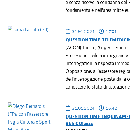
e senza riserve la condanna del F
fondamentale nell'area mitteleur
31.01.2024
17:01
QUESTION TIME. TELEMEDICI
(ACON) Trieste, 31 gen - Sono stat
Protezione civile a impegnare g
interrogazioni a risposta immediat
Opposizione, all'assessore regio
dell'interrogazione posta dalla co
conoscere lo stato di attuazion
31.01.2024
16:42
QUESTION TIME. INQUINAMEN
VE E GO!2025