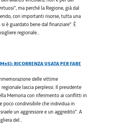
rtuosi", ma perché la Regione, già dal
ndo, con importanti risorse, tutta una
a si è guardato bene dal finanziare". È
igliere regionale...
M5S): RICORRENZA USATA PER FARE
ommemorazione delle vittime
 regionale lascia perplessi. Il presidente
lla Memoria con riferimento ai conflitti in
e poco condivisibile che individua in
 Israele un aggressore e un aggredito". A
liera del...