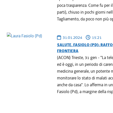
poca trasparenza. Come fu per i
parti), chiuso in pochi giorni nel
Tagliamento, da poco non più ope
31.01.2024
15:21
SALUTE. FASIOLO (PD): RAFF
FRONTIERA
(ACON) Trieste, 31 gen - "La te
ed è oggi, in un periodo di caren
medicina generale, un potente m
monitorare lo stato di malati ac
anche da casa". Lo afferma in un
Fasiolo (Pd), a margine della risp