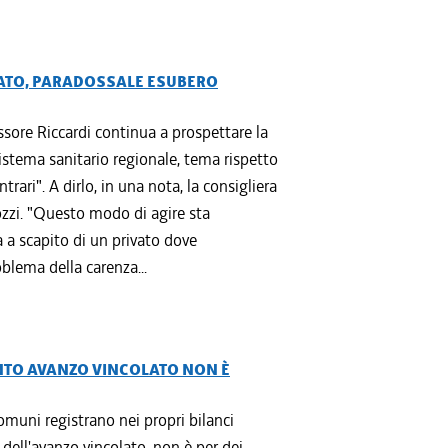
IVATO, PARADOSSALE ESUBERO
ssore Riccardi continua a prospettare la
Sistema sanitario regionale, tema rispetto
rari". A dirlo, in una nota, la consigliera
zzi. "Questo modo di agire sta
 a scapito di un privato dove
blema della carenza...
ENTO AVANZO VINCOLATO NON È
omuni registrano nei propri bilanci
dell'avanzo vincolato, non è per dei