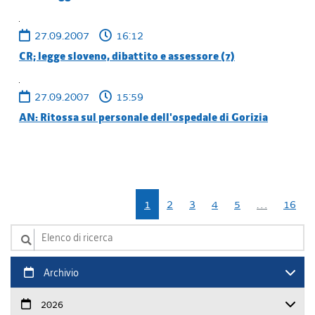
27.09.2007
16:12
CR; legge sloveno, dibattito e assessore (7)
27.09.2007
15:59
AN: Ritossa sul personale dell'ospedale di Gorizia
1
2
3
4
5
…
16
Elenco di ricerca
Archivio
2026