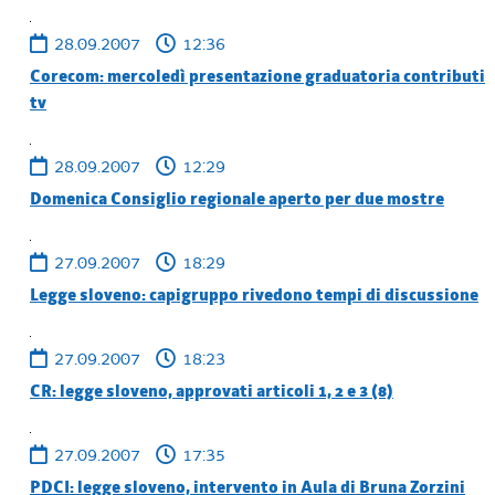
28.09.2007
12:36
Corecom: mercoledì presentazione graduatoria contributi
tv
28.09.2007
12:29
Domenica Consiglio regionale aperto per due mostre
27.09.2007
18:29
Legge sloveno: capigruppo rivedono tempi di discussione
27.09.2007
18:23
CR: legge sloveno, approvati articoli 1, 2 e 3 (8)
27.09.2007
17:35
PDCI: legge sloveno, intervento in Aula di Bruna Zorzini