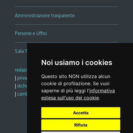
Amministrazione trasparente
Persone e Uffici
Sala Tiziano Tessitori
Noi usiamo i cookies
redazione web
|
note legali
|
glossario
Questo sito NON utilizza alcun
|
privacy
|
social media policy
cookie di profilazione. Se vuoi
|
dichiarazione di accessibilità
|
feedback
saperne di più leggi l'
informativa
|
cambio preferenze cookie
estesa sull'uso dei cookie
.
Accetta
Realizzato da
Rifiuta