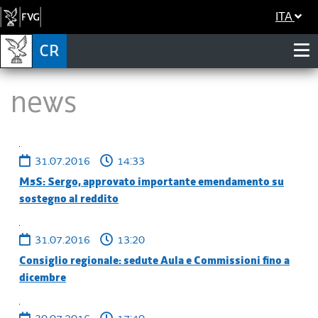
ITA
News
31.07.2016
14:33
M5S: Sergo, approvato importante emendamento su
sostegno al reddito
31.07.2016
13:20
Consiglio regionale: sedute Aula e Commissioni fino a
dicembre