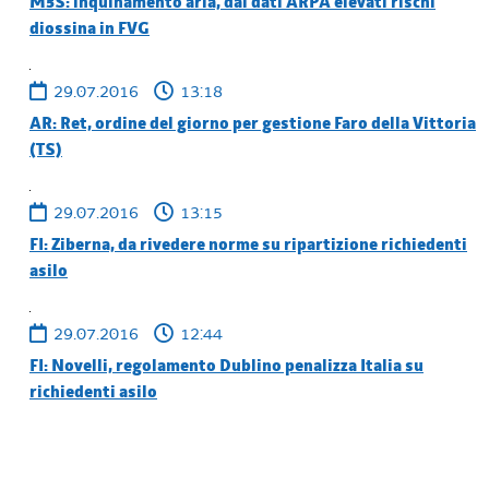
M5S: inquinamento aria, dai dati ARPA elevati rischi
diossina in FVG
29.07.2016
13:18
AR: Ret, ordine del giorno per gestione Faro della Vittoria
(TS)
29.07.2016
13:15
FI: Ziberna, da rivedere norme su ripartizione richiedenti
asilo
29.07.2016
12:44
FI: Novelli, regolamento Dublino penalizza Italia su
richiedenti asilo