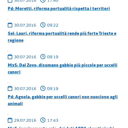
30.07.2016
17:40
Pd: Moretti, riforma portualità rispetta i territori
30.07.2016
09:22
Sel: Lauri, riforma portualità rende più forte Trieste e
regione
30.07.2016
09:19
M5S: Dal Zovo, disumano gabbie più piccole per uccelli
canori
30.07.2016
09:19
Pd: Agnola, gabbie per uccelli canori non nuociono agli
animali
29.07.2016
17:43