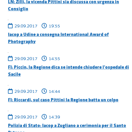
LN: Zilli, la vicenda Pittini sia discussa con urgenza in
Consiglio
29.09.2017
19:55
Iacop a Udine a consegna International Award of
Photography
29.09.2017
14:55
FI: Piccin, la Regione dica se intende chiudere l'ospedale di
Sacile
29.09.2017
14:44
FI: Riccardi, sul caso Pittini la Regione batta un colpo
29.09.2017
14:39
Polizia di Stato: Iacop a Zugliano a cerimonia per il Santo