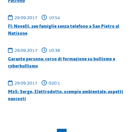
Patrono
29.09.2017
10:54
FI: Novelli, 200 famiglie senza telefono a San Pietro al
Natisone
29.09.2017
10:38
Garante persona: corso di formazione su bullismo e
cyberbullismo
29.09.2017
020:1
M5S: Sergo, Elettrodotto, scempio ambientale, aspetti
nascosti