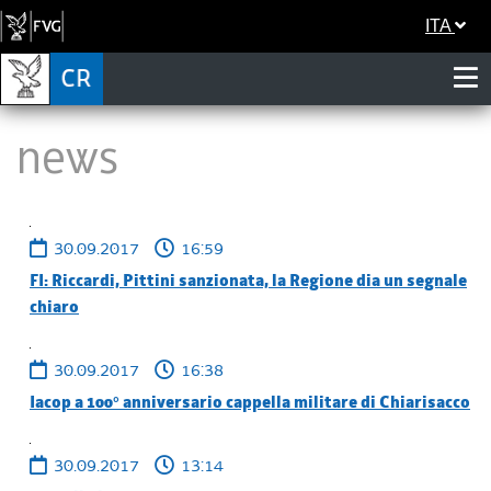
ITA
News
30.09.2017
16:59
FI: Riccardi, Pittini sanzionata, la Regione dia un segnale
chiaro
30.09.2017
16:38
Iacop a 100° anniversario cappella militare di Chiarisacco
30.09.2017
13:14