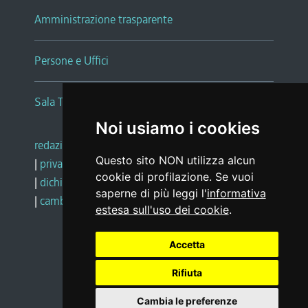
Amministrazione trasparente
Persone e Uffici
Sala Tiziano Tessitori
Noi usiamo i cookies
redazione web
|
note legali
|
glossario
Questo sito NON utilizza alcun
|
privacy
|
social media policy
cookie di profilazione. Se vuoi
|
dichiarazione di accessibilità
|
feedback
saperne di più leggi l'
informativa
|
cambio preferenze cookie
estesa sull'uso dei cookie
.
Accetta
Realizzato da
Rifiuta
Cambia le preferenze