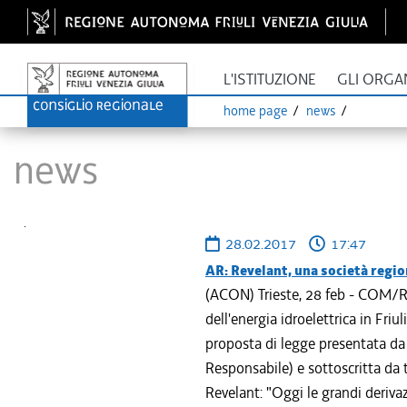
L'ISTITUZIONE
GLI ORGA
home page
news
News
28.02.2017
17:47
AR: Revelant, una società regio
(ACON) Trieste, 28 feb - COM/R
dell'energia idroelettrica in Friu
proposta di legge presentata d
Responsabile) e sottoscritta da t
Revelant: "Oggi le grandi derivaz