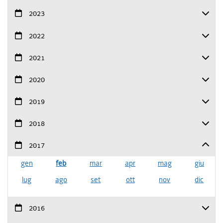
2023
2022
2021
2020
2019
2018
2017
gen
feb
mar
apr
mag
giu
lug
ago
set
ott
nov
dic
2016