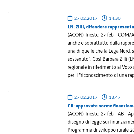
27.02.2017
14:30
LN: Zilli, difendere rappresent
(ACON) Trieste, 27 feb - COM/A
anche e soprattutto dalla rappre
una di quelle che la Lega Nord,
sostenuto". Così Barbara Zilli (L
regionale in riferimento al Voto
per il "riconoscimento di una ra
27.02.2017
13:47
CR: approvate norme finanziam
(ACON) Trieste, 27 feb - AB - A
disegno di legge sui finanziamen
Programma di sviluppo rurale 20