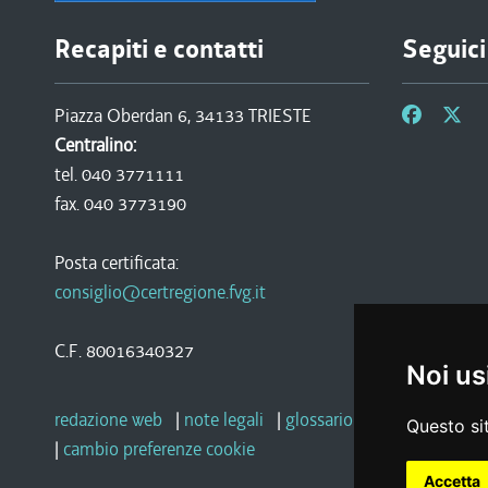
Recapiti e contatti
Seguici
Piazza Oberdan 6, 34133 TRIESTE
Centralino:
tel. 040 3771111
fax. 040 3773190
Posta certificata:
consiglio@certregione.fvg.it
C.F. 80016340327
Noi us
redazione web
|
note legali
|
glossario
|
privacy
|
socia
Questo sit
|
cambio preferenze cookie
Accetta