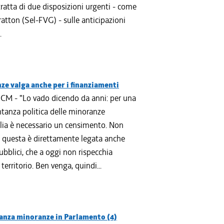
tratta di due disposizioni urgenti - come
ratton (Sel-FVG) - sulle anticipazioni
.
ze valga anche per i finanziamenti
CM - "Lo vado dicendo da anni: per una
ntanza politica delle minoranze
iulia è necessario un censimento. Non
a questa è direttamente legata anche
ubblici, che a oggi non rispecchia
territorio. Ben venga, quindi...
anza minoranze in Parlamento (4)