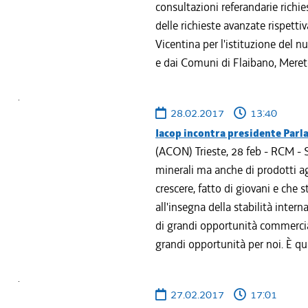
consultazioni referandarie richie
delle richieste avanzate rispett
Vicentina per l'istituzione del 
e dai Comuni di Flaibano, Meret
28.02.2017
13:40
Iacop incontra presidente Par
(ACON) Trieste, 28 feb - RCM - 
minerali ma anche di prodotti agr
crescere, fatto di giovani e che s
all'insegna della stabilità inter
di grandi opportunità commercial
grandi opportunità per noi. È qua
27.02.2017
17:01