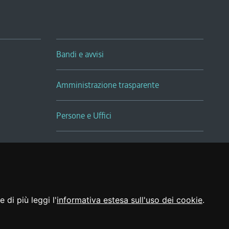
Bandi e avvisi
Amministrazione trasparente
Persone e Uffici
Sala Tiziano Tessitori
Realizzato da
 di più leggi l'
informativa estesa sull'uso dei cookie
.