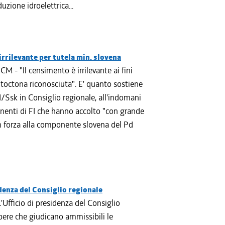
zione idroelettrica...
rrilevante per tutela min. slovena
 - "Il censimento è irrilevante ai fini
toctona riconosciuta". E' quanto sostiene
/Ssk in Consiglio regionale, all'indomani
onenti di FI che hanno accolto "con grande
 in forza alla componente slovena del Pd
denza del Consiglio regionale
'Ufficio di presidenza del Consiglio
bere che giudicano ammissibili le