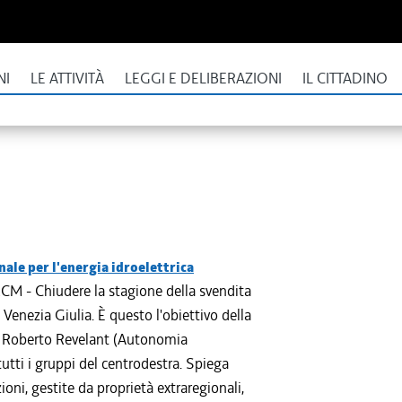
NI
LE ATTIVITÀ
LEGGI E DELIBERAZIONI
IL CITTADINO
nale per l'energia idroelettrica
CM - Chiudere la stagione della svendita
li Venezia Giulia. È questo l'obiettivo della
a Roberto Revelant (Autonomia
utti i gruppi del centrodestra. Spiega
ioni, gestite da proprietà extraregionali,