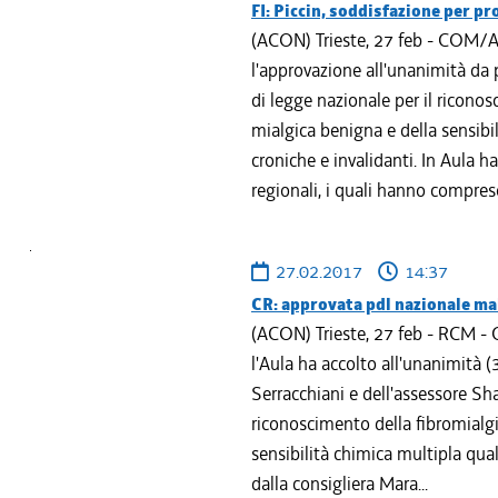
FI: Piccin, soddisfazione per p
(ACON) Trieste, 27 feb - COM/A
l'approvazione all'unanimità da 
di legge nazionale per il riconos
mialgica benigna e della sensibi
croniche e invalidanti. In Aula h
regionali, i quali hanno compreso
27.02.2017
14:37
CR: approvata pdl nazionale mala
(ACON) Trieste, 27 feb - RCM - 
l'Aula ha accolto all'unanimità (3
Serracchiani e dell'assessore Sha
riconoscimento della fibromialgia
sensibilità chimica multipla qual
dalla consigliera Mara...