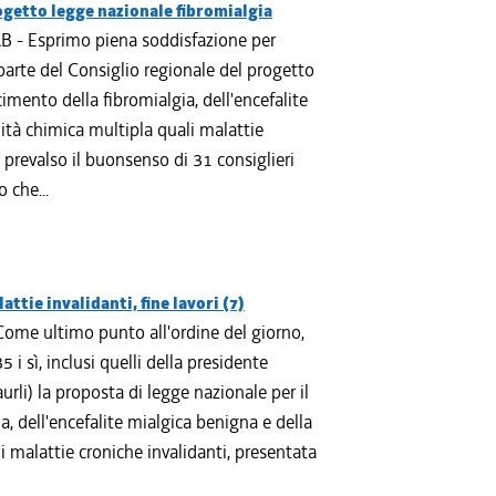
rogetto legge nazionale fibromialgia
B - Esprimo piena soddisfazione per
parte del Consiglio regionale del progetto
cimento della fibromialgia, dell'encefalite
lità chimica multipla quali malattie
a prevalso il buonsenso di 31 consiglieri
 che...
ttie invalidanti, fine lavori (7)
Come ultimo punto all'ordine del giorno,
5 i sì, inclusi quelli della presidente
urli) la proposta di legge nazionale per il
, dell'encefalite mialgica benigna e della
i malattie croniche invalidanti, presentata