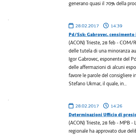
generano quasi il 70% della produ
28.02.2017
14:39
Pd/Ssk: Gabrovec, censimento i
(ACON) Trieste, 28 feb - COM/RCM
delle tutela di una minoranza au
Igor Gabrovec, esponente del Pd
delle affermazioni di alcuni esp
favore le parole del consigliere
Stefano Ukmar, il quale, in...
28.02.2017
14:26
Determinazioni Ufficio di presi
(ACON) Trieste, 28 feb - MPB - L
regionale ha approvato due deli