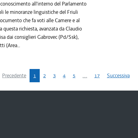
 riconoscimento all'interno del Parlamento
i le minoranze linguistiche del Friuli
documento che fa voti alle Camere e al
a questa richiesta, avanzata da Claudio
sa dai consiglieri Gabrovec (Pd/Ssk),
ti (Area...
Precedente
1
2
3
4
5
…
17
Successiva