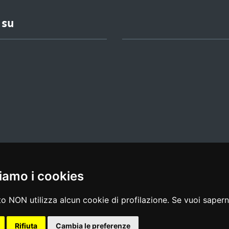
 su
iamo i cookies
l media policy
|
dichiarazione di accessibilità
|
feedback
o NON utilizza alcun cookie di profilazione. Se vuoi saperne
Rifiuta
Cambia le preferenze