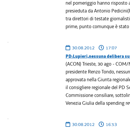
nel pomeriggio hanno risposto a
presieduta da Antonio Pedicini(P
tra direttori di testate giornalis
prime, punto comunque è stato a
30.08.2012
17:07
PD:Lupieri,nessuna delibera su
(ACON) Trieste, 30 ago - COM/M
presidente Renzo Tondo, nessuna
approvata nella Giunta regionale
il consigliere regionale del PD Se
Commissione consiliare, sottolin
Venezia Giulia della spending rev
30.08.2012
16:53