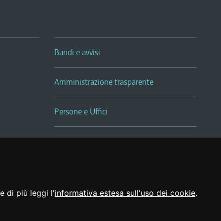
Bandi e avvisi
Amministrazione trasparente
Persone e Uffici
Sala Tiziano Tessitori
Realizzato da
 di più leggi l'
informativa estesa sull'uso dei cookie
.