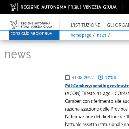
L'ISTITUZIONE
GLI ORGA
home page
news
News
31.08.2012
17:06
Pdl:Camber,spending review,tro
(ACON) Trieste, 31 ago - COM/MP
Camber, con riferimento alle aud
razionalizzazione delle Province 
l'affermazione del direttore de '
l'attuale assetto istituzionale n