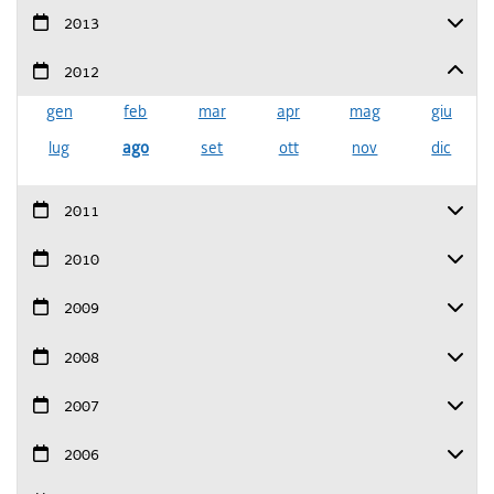
2013
2012
gen
feb
mar
apr
mag
giu
lug
ago
set
ott
nov
dic
2011
2010
2009
2008
2007
2006