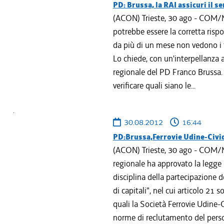
PD: Brussa, la RAI assicuri il s
(ACON) Trieste, 30 ago - COM/M
potrebbe essere la corretta rispo
da più di un mese non vedono i tr
Lo chiede, con un'interpellanza a
regionale del PD Franco Brussa
verificare quali siano le...
30.08.2012
16:44
PD:Brussa,Ferrovie Udine-Civid
(ACON) Trieste, 30 ago - COM/MP
regionale ha approvato la legge 
disciplina della partecipazione d
di capitali", nel cui articolo 21 s
quali la Società Ferrovie Udine-Ci
norme di reclutamento del perso