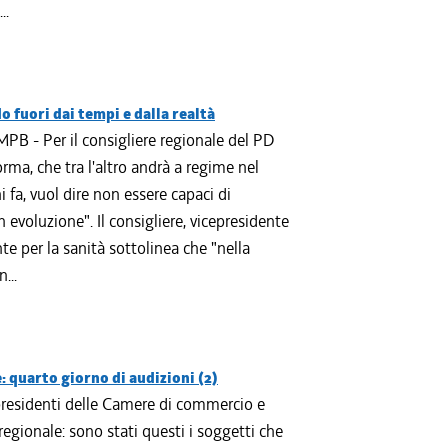
..
 fuori dai tempi e dalla realtà
B - Per il consigliere regionale del PD
orma, che tra l'altro andrà a regime nel
 fa, vuol dire non essere capaci di
n evoluzione". Il consigliere, vicepresidente
e per la sanità sottolinea che "nella
...
 quarto giorno di audizioni (2)
 presidenti delle Camere di commercio e
gionale: sono stati questi i soggetti che