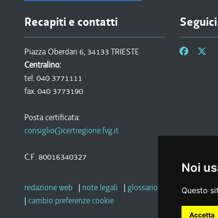
Recapiti e contatti
Seguici
Piazza Oberdan 6, 34133 TRIESTE
Centralino:
tel. 040 3771111
fax. 040 3773190
Posta certificata:
consiglio@certregione.fvg.it
C.F. 80016340327
Noi us
redazione web
|
note legali
|
glossario
|
privacy
|
socia
Questo sit
|
cambio preferenze cookie
Accetta