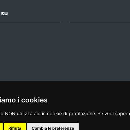
 su
iamo i cookies
l media policy
|
dichiarazione di accessibilità
|
feedback
o NON utilizza alcun cookie di profilazione. Se vuoi saperne
Rifiuta
Cambia le preferenze