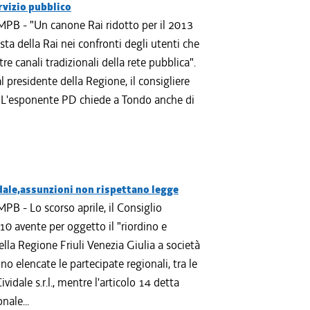
ervizio pubblico
PB - "Un canone Rai ridotto per il 2013
sta della Rai nei confronti degli utenti che
e canali tradizionali della rete pubblica".
l presidente della Regione, il consigliere
. L'esponente PD chiede a Tondo anche di
ale,assunzioni non rispettano legge
B - Lo scorso aprile, il Consiglio
10 avente per oggetto il "riordino e
ella Regione Friuli Venezia Giulia a società
ono elencate le partecipate regionali, tra le
vidale s.r.l., mentre l'articolo 14 detta
nale...