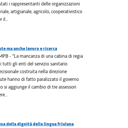
tati i rappresentanti delle organizzazioni
ale, artigianale, agricolo, cooperativistico
il...
lute ma anche lavoro e ricerca
PB - "La mancanza di una cabina di regia
i tutti gli enti del servizio sanitario
ecisionale costruita nella direzione
lute hanno di fatto paralizzato il governo
o si aggiunge il cambio di tre assessori
e...
a della dignità della lingua friulana