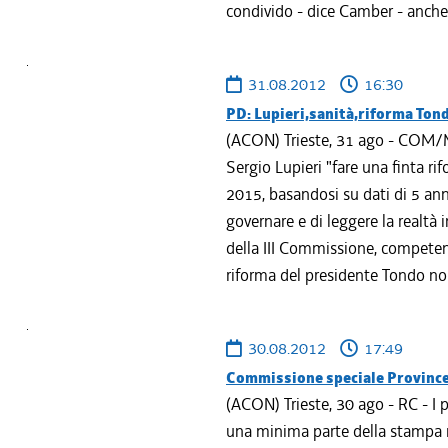
condivido - dice Camber - anche.
31.08.2012
16:30
PD: Lupieri,sanità,riforma Tondo
(ACON) Trieste, 31 ago - COM/MP
Sergio Lupieri "fare una finta rif
2015, basandosi su dati di 5 anni
governare e di leggere la realtà i
della III Commissione, competent
riforma del presidente Tondo non
30.08.2012
17:49
Commissione speciale Province:
(ACON) Trieste, 30 ago - RC - I
una minima parte della stampa re