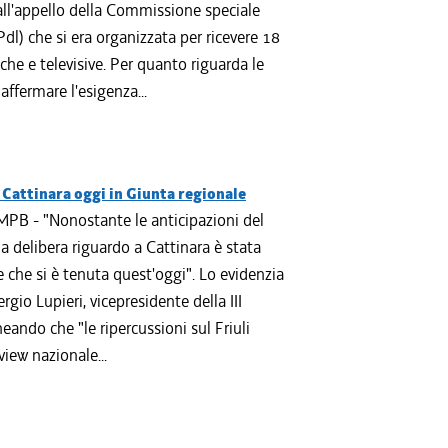
ll'appello della Commissione speciale
dl) che si era organizzata per ricevere 18
tiche e televisive. Per quanto riguarda le
ffermare l'esigenza...
 Cattinara oggi in Giunta regionale
PB - "Nonostante le anticipazioni del
 delibera riguardo a Cattinara è stata
 che si è tenuta quest'oggi". Lo evidenzia
rgio Lupieri, vicepresidente della III
eando che "le ripercussioni sul Friuli
iew nazionale...