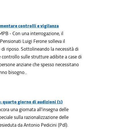
umentare controlli e vigilanza
PB - Con una interrogazione, il
 Pensionati Luigi Ferone solleva il
 di riposo. Sottolineando la necessità di
 controllo sulle strutture adibite a case di
 persone anziane che spesso necessitano
nno bisogno...
 quarto giorno di audizioni (1)
cora una giornata all'insegna delle
eciale sulla razionalizzazione delle
resieduta da Antonio Pedicini (Pdl).