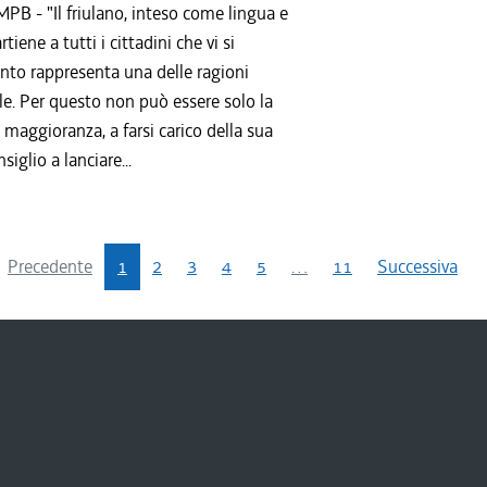
B - "Il friulano, inteso come lingua e
iene a tutti i cittadini che vi si
ento rappresenta una delle ragioni
ale. Per questo non può essere solo la
 maggioranza, a farsi carico della sua
siglio a lanciare...
Precedente
1
2
3
4
5
…
11
Successiva