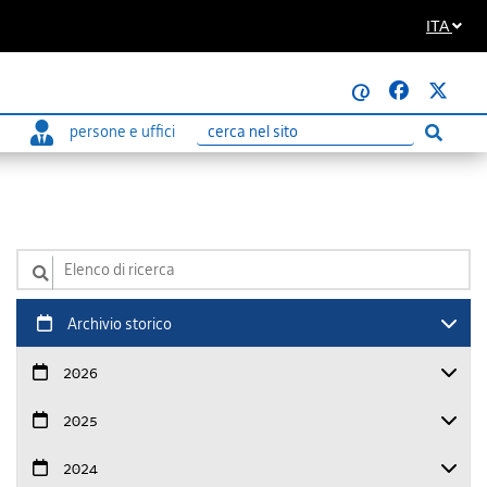
ITA
@
persone e uffici
Esegui
Ricerca
Elenco di ricerca
Archivio storico
2026
2025
2024