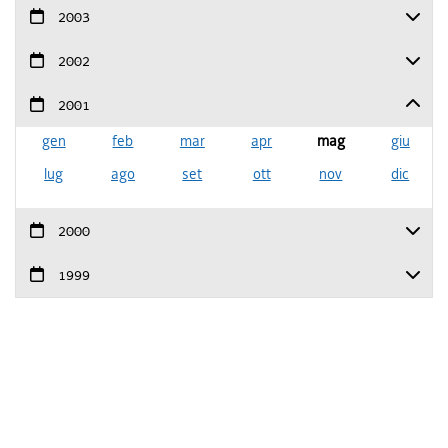
2003
2002
2001
gen
feb
mar
apr
mag
giu
lug
ago
set
ott
nov
dic
2000
1999