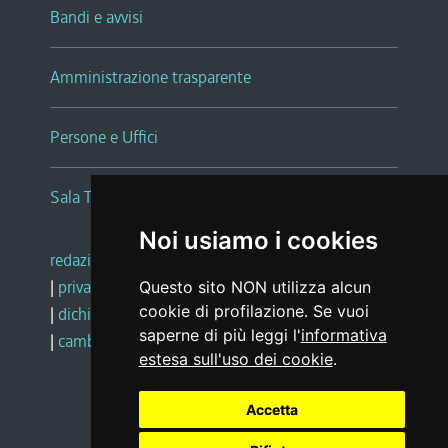
Bandi e avvisi
Amministrazione trasparente
Persone e Uffici
Sala Tiziano Tessitori
Noi usiamo i cookies
redazione web
|
note legali
|
glossario
|
privacy
|
social media policy
Questo sito NON utilizza alcun
cookie di profilazione. Se vuoi
|
dichiarazione di accessibilità
|
feedback
saperne di più leggi l'
informativa
|
cambio preferenze cookie
estesa sull'uso dei cookie
.
Realizzato da
Accetta