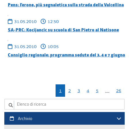
Pens: Ferone, più segnaletica sulla strada della Valcellina
31.05.2010
12:50
SA-PRC: Kocijancic su scuola di San Pietro al Natisone
31.05.2010
10:05
Consiglio regionale: programma sedute del 3, 4 e 7 giugno
1
2
3
4
5
…
26
Elenco di ricerca
Archivio