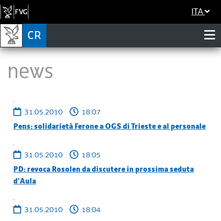
ITA
News
31.05.2010
18:07
Pens: solidarietà Ferone a OGS di Trieste e al personale
31.05.2010
18:05
PD: revoca Rosolen da discutere in prossima seduta
d'Aula
31.05.2010
18:04