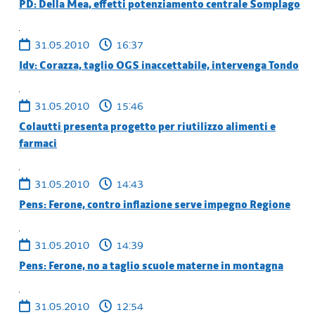
PD: Della Mea, effetti potenziamento centrale Somplago
31.05.2010
16:37
Idv: Corazza, taglio OGS inaccettabile, intervenga Tondo
31.05.2010
15:46
Colautti presenta progetto per riutilizzo alimenti e
farmaci
31.05.2010
14:43
Pens: Ferone, contro inflazione serve impegno Regione
31.05.2010
14:39
Pens: Ferone, no a taglio scuole materne in montagna
31.05.2010
12:54